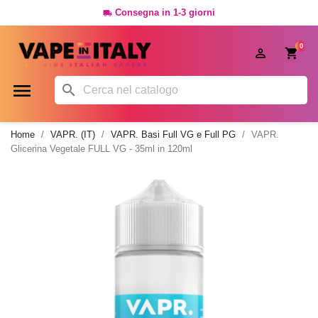
Consegna in 1-3 giorni

0




Home
VAPR. (IT)
VAPR. Basi Full VG e Full PG
VAPR.
Glicerina Vegetale FULL VG - 35ml in 120ml