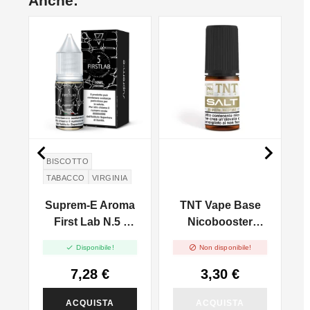
Anche:
NON DISPONIBILE
NO


BISCOTTO
TABACCO
VIRGINIA
a
Suprem-E Aroma
TNT Vape Base
First Lab N.5 -
Nicobooster
10ml
50/50 - 20mg/ml -


Disponibile!
Non disponibile!
Con Sali Di
Nicotina - 10ml
7,28 €
3,30 €
ACQUISTA
ACQUISTA