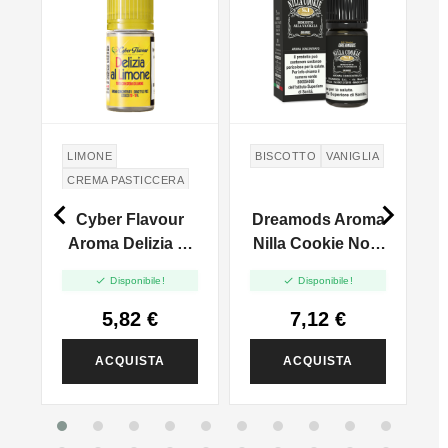
LIMONE
BISCOTTO
VANIGLIA
CREMA PASTICCERA


PAN DI SPAGNA
Cyber Flavour
Dreamods Aroma
r
Aroma Delizia Al
Nilla Cookie No.1
Limone - 10ml
- 10ml


Disponibile!
Disponibile!
n
5,82 €
7,12 €
ACQUISTA
ACQUISTA