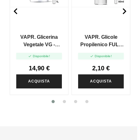


VAPR. Glicerina
VAPR. Glicole
Vegetale VG -
Propilenico FULL
1000ml
PG - 35ml In 60ml


Disponibile!
Disponibile!
14,90 €
2,10 €
ACQUISTA
ACQUISTA