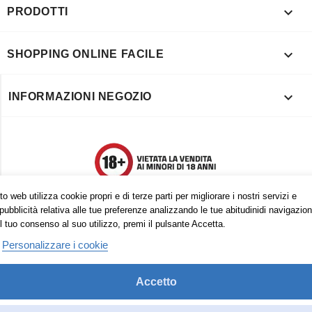

PRODOTTI

SHOPPING ONLINE FACILE

INFORMAZIONI NEGOZIO
o web utilizza cookie propri e di terze parti per migliorare i nostri servizi e
pubblicità relativa alle tue preferenze analizzando le tue abitudinidi navigazion
l tuo consenso al suo utilizzo, premi il pulsante Accetta.
Personalizzare i cookie
Accetto
Trovaci anche su:
Facebook
Pinterest
Instagram