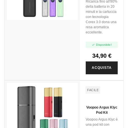
Ricarica fino all'80%
della batteria in 20
minuti e la cartuccia
con tecnologia
Corex 3.0 dona una
resa aromatica
eccellente.

Disponibile!
34,90 €
ACQUISTA
FACILE
Voopoo Argus Klyc
Pod Kit
Voopoo Argus Klyc è
una pod kit con