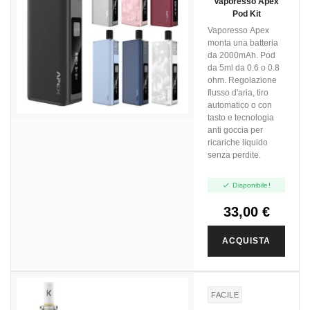
Vaporesso Apex
Pod Kit
Vaporesso Apex
monta una batteria
da 2000mAh. Pod
da 5ml da 0.6 o 0.8
ohm. Regolazione
flusso d'aria, tiro
automatico o con
tasto e tecnologia
anti goccia per
ricariche liquido
senza perdite.

Disponibile!
33,00 €
ACQUISTA
FACILE