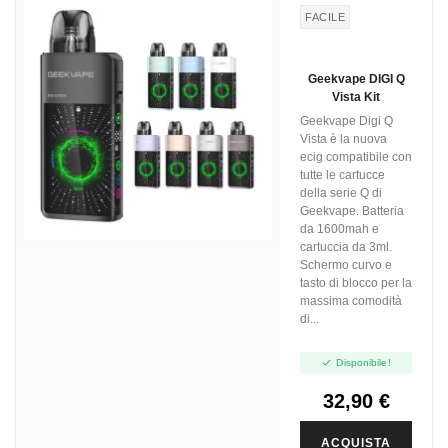
FACILE
Geekvape DIGI Q
Vista Kit
Geekvape Digi Q
Vista è la nuova
ecig compatibile con
tutte le cartucce
della serie Q di
Geekvape. Batteria
da 1600mah e
cartuccia da 3ml.
Schermo curvo e
tasto di blocco per la
massima comodità
di...

Disponibile!
32,90 €
ACQUISTA