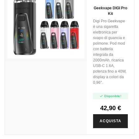
Geekvape DIGI Pro
Kit
Digi Pro Geekvape
è una sigaretta
elettronica per
svapo di guancia e
polmone. Pod mod
con batteria
integrata da
2000mAh, ricarica
USB-C 1.6A,
potenza fino a 40W,
display a colori da
0,96".

Disponibile!
42,90 €
ACQUISTA