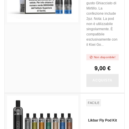
gusto Ghiacciato di
Mirtillo. La
confezione include
2pz. Nota: La pod
non è utilizzabile
singolarmente. È
compatibile
esclusivamente con
il Kiwi Go...

Non disponibile!
9,00 €
ACQUISTA
FACILE
Likbar Fly Pod Kit