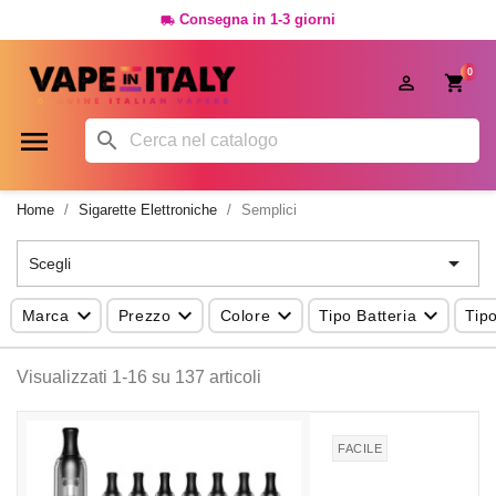
Consegna in 1-3 giorni

0




Home
Sigarette Elettroniche
Semplici

Scegli




Marca
Prezzo
Colore
Tipo Batteria
Tipo
Visualizzati 1-16 su 137 articoli
FACILE