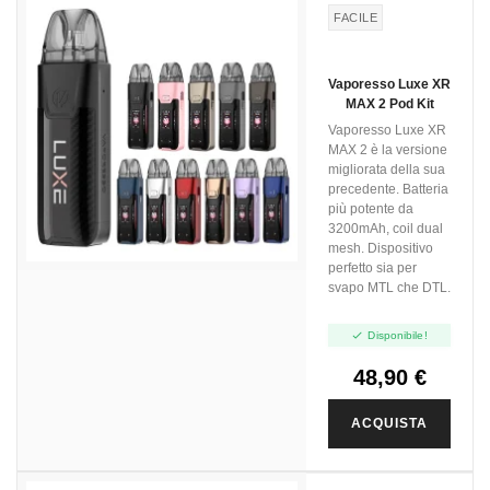
FACILE
Vaporesso Luxe XR
MAX 2 Pod Kit
Vaporesso Luxe XR
MAX 2 è la versione
migliorata della sua
precedente. Batteria
più potente da
3200mAh, coil dual
mesh. Dispositivo
perfetto sia per
svapo MTL che DTL.

Disponibile!
48,90 €
ACQUISTA