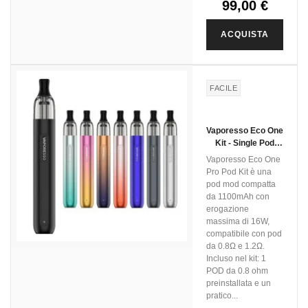
99,00 €
ACQUISTA
FACILE
Vaporesso Eco One
Kit - Single Pod
Version
Vaporesso Eco One
Pro Pod Kit è una
pod mod compatta
da 1100mAh con
erogazione
massima di 16W,
compatibile con pod
da 0.8Ω e 1.2Ω.
Incluso nel kit: 1
POD da 0.8 ohm
preinstallata e un
pratico...