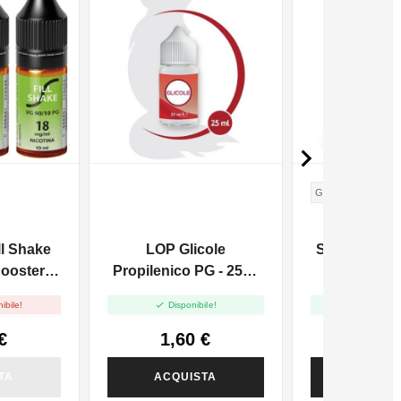

GHIACCIO
KIWI
ll Shake
LOP Glicole
Suprem-E 
ooster
Propilenico PG - 25ml
Aroma Mani
10ml
In 30ml
10m


ibile!
Disponibile!
Disponi
€
1,60 €
5,82
TA
ACQUISTA
ACQUI