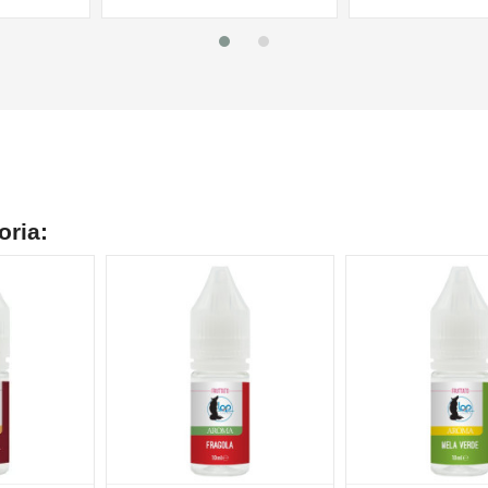
oria: