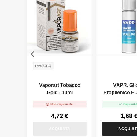

TABACCO
Vaporart Tobacco
VAPR. Gli
Gold - 10ml
Propilenico F
35ml In 6


Non disponibile!
Disponibil
4,72 €
1,68 
ACQUISTA
ACQUIS