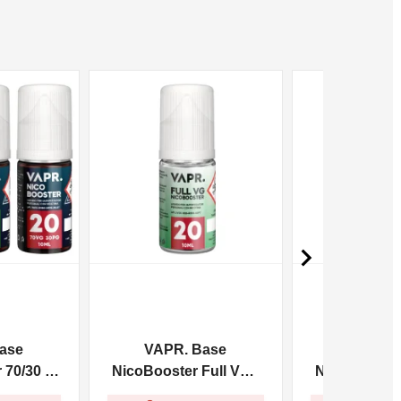
NON DISPONIBILE
NON DISPONIBILE

ase
VAPR. Base
VAPR. 
70/30 -
NicoBooster Full VG -
NicoBooster 
10ml
10m