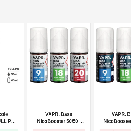
NON DISPONIBILE
NON DISPONIBILE
cole
VAPR. Base
VAPR. B
ULL PG -
NicoBooster 50/50 -
NicoBooster 
0ml
10ml
10ml