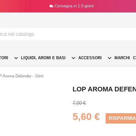
Consegna in 1-3 giorni




TORI
LIQUIDI, AROMI E BASI
ACCESSORI
MARCHI
C
 Aroma Defender - 10ml
LOP AROMA DEFEN
7,00 €
5,60 €
RISPARMIA