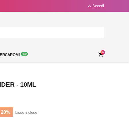
Accedi

0

ERCAROMI
NEW
DER - 10ML
 20%
Tasse incluse