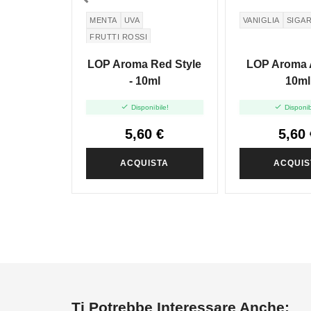
MENTA
UVA
VANIGLIA
SIGA
FRUTTI ROSSI
LOP Aroma Red Style
LOP Aroma A
- 10ml
10ml


Disponibile!
Disponib
5,60 €
5,60 
ACQUISTA
ACQUIS
Ti Potrebbe Interessare Anche: