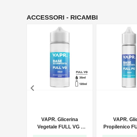
ACCESSORI - RICAMBI

VAPR. Glicerina
VAPR. Gli
Vegetale FULL VG -
Propilenico F
35ml In 120ml
35ml In 6