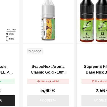
TABACCO
cole
SvapoNext Aroma
Suprem-E Fi
ULL PG -
Classic Gold - 10ml
Base NicoB
0ml
90/10 - 


e!
Non disponibile!
Non dispon
€
5,60 €
2,56 
TA
ACQUISTA
ACQUIS