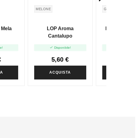
MELONE
GHIACCIO
ANANA
 Mela
LOP Aroma
LOP Aroma A
Cantalupo
Ice - 10m


le!
Disponibile!
Disponibile
€
5,60 €
7,00 €
TA
ACQUISTA
ACQUIST