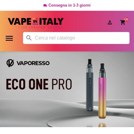
Consegna in 1-3 giorni

0



