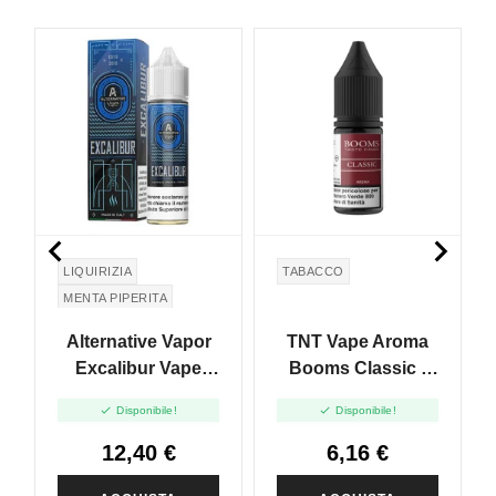


LIQUIRIZIA
TABACCO
MENTA PIPERITA
TOFFEE
PEPPERMINT
Alternative Vapor
TNT Vape Aroma
Excalibur Vape
Booms Classic -
Shot - 20ml
10ml


Disponibile!
Disponibile!
12,40 €
6,16 €