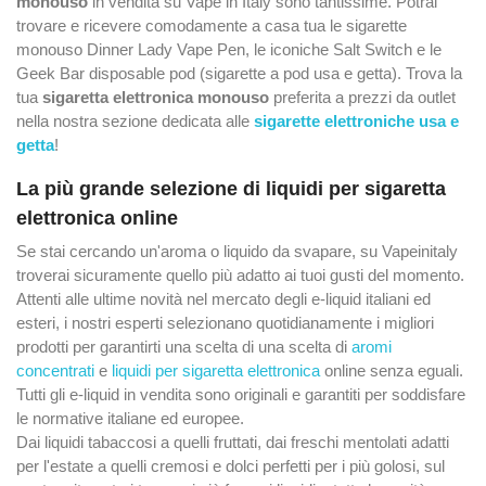
monouso
in vendita su Vape in Italy sono tantissime. Potrai
trovare e ricevere comodamente a casa tua le sigarette
monouso Dinner Lady Vape Pen, le iconiche Salt Switch e le
Geek Bar disposable pod (sigarette a pod usa e getta). Trova la
tua
sigaretta elettronica monouso
preferita a prezzi da outlet
nella nostra sezione dedicata alle
sigarette elettroniche usa e
getta
!
La più grande selezione di liquidi per sigaretta
elettronica online
Se stai cercando un'aroma o liquido da svapare, su Vapeinitaly
troverai sicuramente quello più adatto ai tuoi gusti del momento.
Attenti alle ultime novità nel mercato degli e-liquid italiani ed
esteri, i nostri esperti selezionano quotidianamente i migliori
prodotti per garantirti una scelta di una scelta di
aromi
concentrati
e
liquidi per sigaretta elettronica
online senza eguali.
Tutti gli e-liquid in vendita sono originali e garantiti per soddisfare
le normative italiane ed europee.
Dai liquidi tabaccosi a quelli fruttati, dai freschi mentolati adatti
per l'estate a quelli cremosi e dolci perfetti per i più golosi, sul