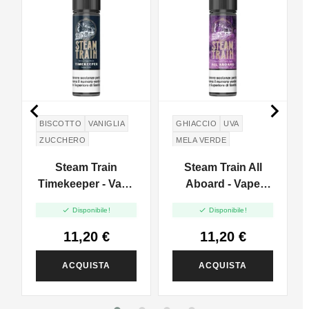


BISCOTTO
VANIGLIA
GHIACCIO
UVA
ZUCCHERO
MELA VERDE
GREEN APPLE
Steam Train
Steam Train All
Timekeeper - Vape
Aboard - Vape
Shot - 20ml
Shot - 20ml


Disponibile!
Disponibile!
11,20 €
11,20 €
ACQUISTA
ACQUISTA