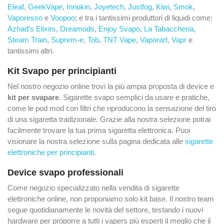
Eleaf
,
GeekVape
,
Innokin
,
Joyetech
,
Justfog
,
Kiwi
,
Smok
,
Vaporesso
e
Voopoo
; e tra i tantissimi produttori di liquidi come:
Azhad's Elixirs
,
Dreamods
,
Enjoy Svapo
,
La Tabaccheria
,
Steam Train
,
Suprem-e
,
Tob
,
TNT Vape
,
Vaporart
,
Vapr
e
tantissimi altri.
Kit Svapo per principianti
Nel nostro negozio online trovi la più ampia proposta di device e
kit per svapare
. Sigarette svapo semplici da usare e pratiche,
come le pod mod con filtri che riproducono la sensazione del tiro
di una sigaretta tradizionale. Grazie alla nostra selezione potrai
facilmente trovare la tua prima sigaretta elettronica. Puoi
visionare la nostra selezione sulla pagina dedicata alle
sigarette
elettroniche per principianti
.
Device svapo professionali
Come negozio specializzato nella vendita di sigarette
elettroniche online, non proponiamo solo kit base. Il nostro team
segue quotidianamente le novità del settore, testando i nuovi
hardware per proporre a tutti i vapers più esperti il meglio che il