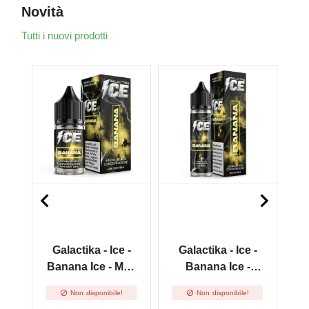
Novità
Tutti i nuovi prodotti
NUOVO
NUOVO
NU
NON DISPONIBILE
NON DISPONIBILE
NON


-
Galactika - Ice -
Galactika - Ice -
-
Banana Ice - Mini
Banana Ice -
G
20
Shot 10+20
Vape Shot 10+50


Non disponibile!
Non disponibile!