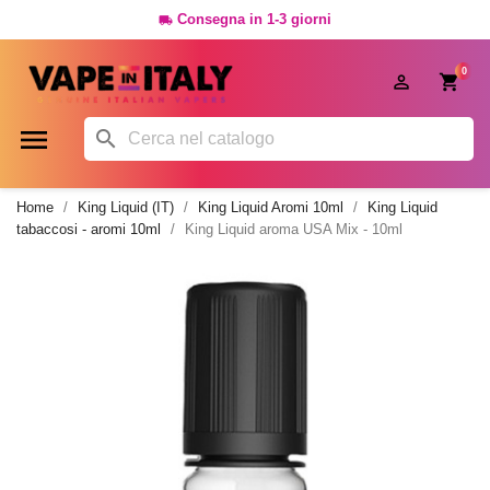
Consegna in 1-3 giorni

0




Home
King Liquid (IT)
King Liquid Aromi 10ml
King Liquid
tabaccosi - aromi 10ml
King Liquid aroma USA Mix - 10ml