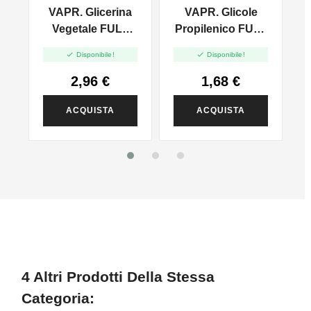
VAPR. Glicerina
VAPR. Glicole
l
Vegetale FULL
Propilenico FULL
VG - 35ml In
PG - 35ml In 60ml


Disponibile!
Disponibile!
120ml
2,96 €
1,68 €
ACQUISTA
ACQUISTA
4 Altri Prodotti Della Stessa
Categoria: