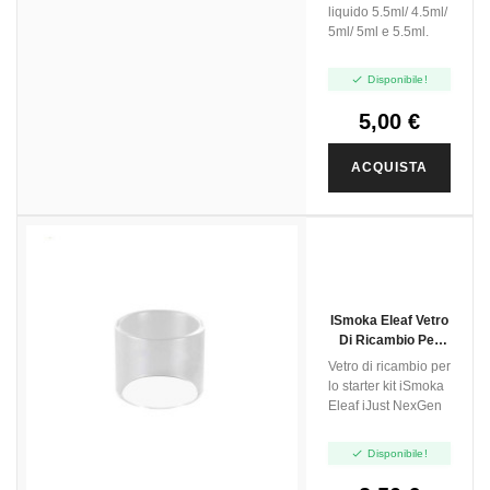
liquido 5.5ml/ 4.5ml/
5ml/ 5ml e 5.5ml.

Disponibile!
5,00 €
ACQUISTA
ISmoka Eleaf Vetro
Di Ricambio Per
IJust NexGen -
Vetro di ricambio per
Lungo
lo starter kit iSmoka
Eleaf iJust NexGen

Disponibile!