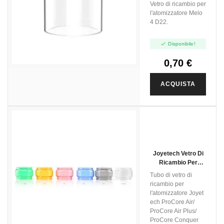
Melo 4 D22 - 2ml -
Vetro di ricambio per
1pz
l'atomizzatore Melo
4 D22.

Disponibile!
0,70 €
ACQUISTA
Joyetech Vetro Di
Ricambio Per
ProCore Air
Tubo di vetro di
Atomizzatore
ricambio per
Series - 1pz
l'atomizzatore Joyet
ech ProCore Air/
ProCore Air Plus/
ProCore Conquer