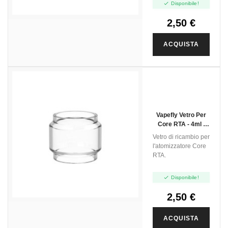

Disponibile!
2,50 €
ACQUISTA
Vapefly Vetro Per
Core RTA - 4ml -
1pz
Vetro di ricambio per
l'atomizzatore Core
RTA.

Disponibile!
2,50 €
ACQUISTA