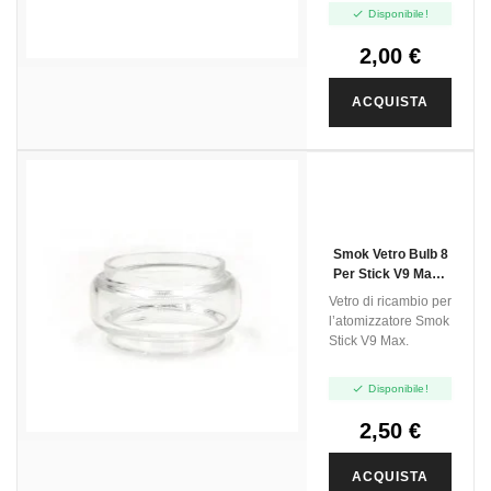

Disponibile!
2,00 €
ACQUISTA
Smok Vetro Bulb 8
Per Stick V9 Max -
8.5ml - 1pz
Vetro di ricambio per
l’atomizzatore Smok
Stick V9 Max.

Disponibile!
2,50 €
ACQUISTA