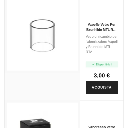
Vapefly Vetro Per
Brunhilde MTL RTA
- 5ml
Vetro di ricambio per
l'atomizzatore Vapefl
y Brunhilde MTL
RTA

Disponibile!
3,00 €
ACQUISTA
Vaporesso Vetro