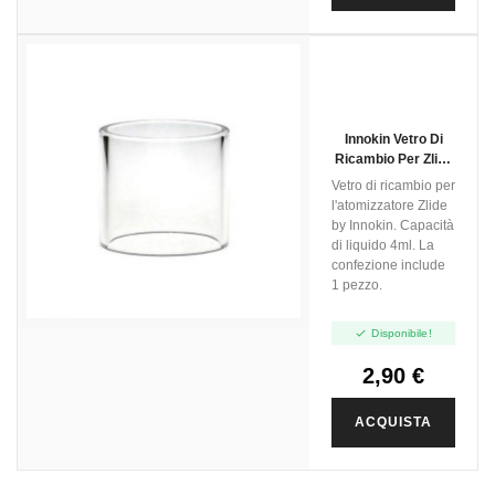
Innokin Vetro Di
Ricambio Per Zlide
4ml - 1pz
Vetro di ricambio per
l'atomizzatore Zlide
by Innokin. Capacità
di liquido 4ml. La
confezione include
1 pezzo.

Disponibile!
2,90 €
ACQUISTA