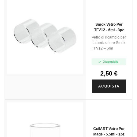
Smok Vetro Per
TFV12 - 6ml - 3pz
Vetro di ricambio per
l’atomizzatore Smok
TFV12 – 6ml

Disponibile!
2,50 €
ACQUISTA
CoilART Vetro Per
Mage - 5.5ml - 1pz