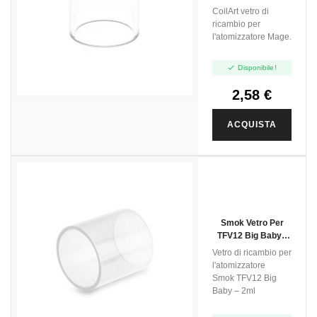
CoilArt vetro di
ricambio per
l'atomizzatore Mage.

Disponibile!
2,58 €
ACQUISTA
Smok Vetro Per
TFV12 Big Baby -
2ml - 3pz
Vetro di ricambio per
l'atomizzatore
Smok TFV12 Big
Baby – 2ml