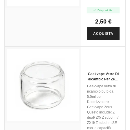

Disponibile!
2,50 €
ACQUISTA
Geekvape Vetro Di
Ricambio Per Zeus
- 1pz
Geekvape vetro di
ricambio bulb da
5.5ml per
l'atomizzatore
Geekvape Zeus.
Questo include: Z
dual/ ZX/ Z subohm/
ZX II/ Z subohm SE
con le capacità