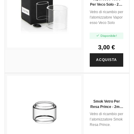
Per Veco Solo - 2ml
- 1pz
Vetro di ricambio per
l'atomizzatore Vapor
esso Veco Solo

Disponibile!
3,00 €
ACQUISTA
Smok Vetro Per
Resa Prince - 2ml -
1pz
Vetro di ricambio per
l’atomizzatore Smok
Resa Prince.