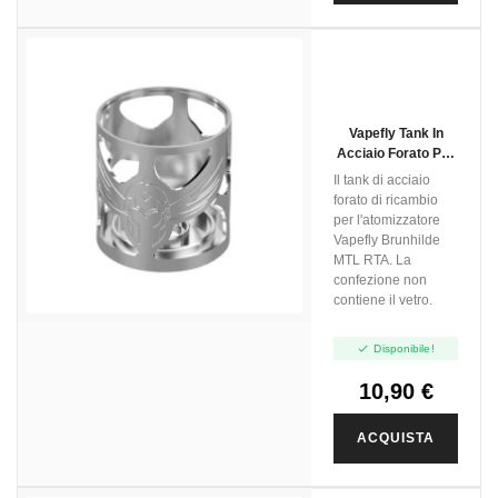
Vapefly Tank In
Acciaio Forato Per
Brunhilde MTL RTA
Il tank di acciaio
- 1pz
forato di ricambio
per l'atomizzatore
Vapefly Brunhilde
MTL RTA. La
confezione non
contiene il vetro.

Disponibile!
10,90 €
ACQUISTA