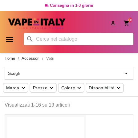
Consegna in 1-3 giorni

0




Home
Accessori
Vetri

Scegli




Marca
Prezzo
Colore
Disponibilità
Visualizzati 1-16 su 19 articoli