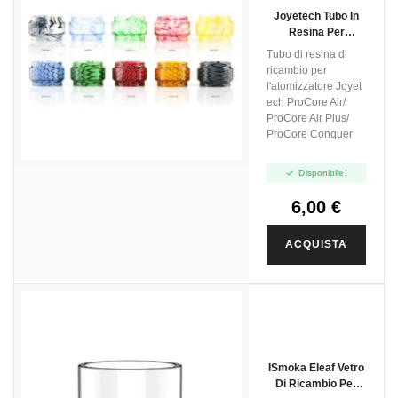
Joyetech Tubo In
Resina Per
ProCore Air/
Tubo di resina di
ProCore Air Plus/
ricambio per
Procore Conquer -
l'atomizzatore Joyet
1pz
ech ProCore Air/
ProCore Air Plus/
ProCore Conquer

Disponibile!
6,00 €
ACQUISTA
ISmoka Eleaf Vetro
Di Ricambio Per