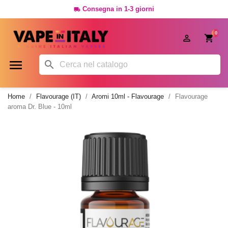
Consegna in 1-3 giorni

0




Home
Flavourage (IT)
Aromi 10ml - Flavourage
Flavourage
aroma Dr. Blue - 10ml