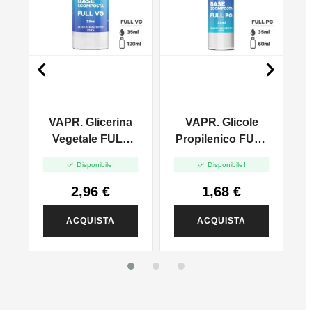


VAPR. Glicerina
VAPR. Glicole
l
Vegetale FULL
Propilenico FULL
VG - 35ml In
PG - 35ml In 60ml


Disponibile!
Disponibile!
120ml
2,96 €
1,68 €
ACQUISTA
ACQUISTA