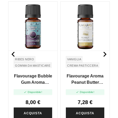


RIBES NERO
VANIGLIA
GOMMA DA MASTICARE
CREMA PASTICCERA
BURRO DI ARACHIDI
Flavourage Bubble
Flavourage Aroma
Gum Aroma
Peanut Butter
Blackcurrant -
Cream - 10ml


Disponibile!
Disponibile!
10ml
8,00 €
7,28 €
ACQUISTA
ACQUISTA