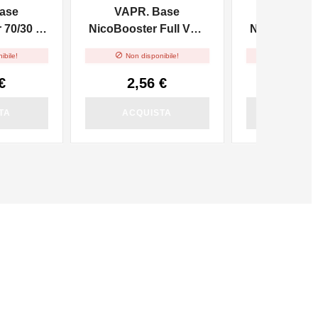
ase
VAPR. Base
VAPR. 
70/30 -
NicoBooster Full VG -
NicoBooster 
10ml
10m


ibile!
Non disponibile!
Non dispo
€
2,56 €
2,56
TA
ACQUISTA
ACQUI