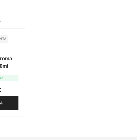
NTA
Aroma
10ml
le!
€
TA