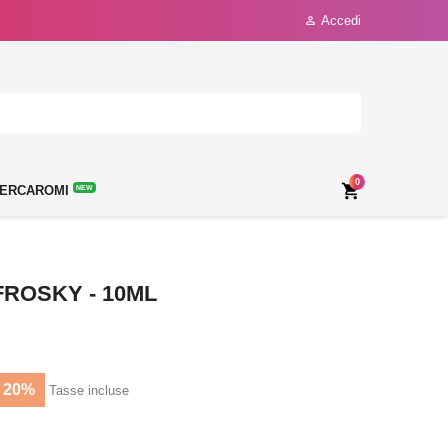
Accedi

0

ERCAROMI
NEW
FROSKY - 10ML
 20%
Tasse incluse