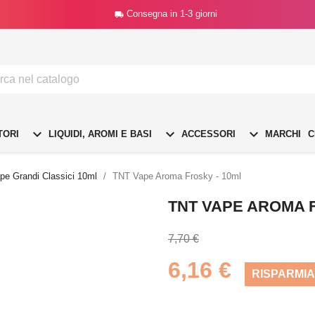
Consegna in 1-3 giorni




TORI
LIQUIDI, AROMI E BASI
ACCESSORI
MARCHI
C
e Grandi Classici 10ml
TNT Vape Aroma Frosky - 10ml
TNT VAPE AROMA 
7,70 €
6,16 €
RISPARMIA