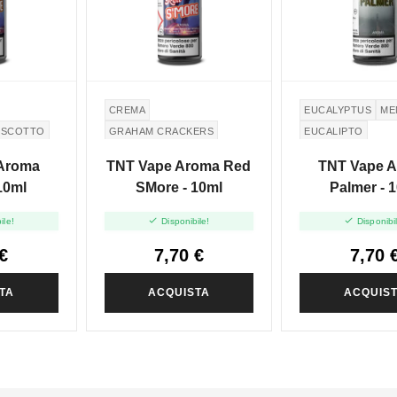
CREMA
EUCALYPTUS
ME
ISCOTTO
GRAHAM CRACKERS
EUCALIPTO
MARSHMALLOW
FRAGOLA
Aroma
TNT Vape Aroma Red
TNT Vape 
10ml
SMore - 10ml
Palmer - 


ile!
Disponibile!
Disponibi
€
7,70 €
7,70 
TA
ACQUISTA
ACQUIS