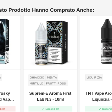
esto Prodotto Hanno Comprato Anche:
A
GHIACCIO
MENTA
LIQUIRIZIA
MIRTILLO
FRUTTI ROSSI
RIBES
CURRANT
rosky
Suprem-E Aroma First
TNT Vape Aro
AMARENA
FRAGOLA
d Vape -
Lab N.3 - 10ml
Liquirizia 


bile!
Disponibile!
Disponib