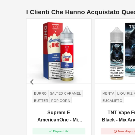
I Clienti Che Hanno Acquistato Qu
NON DISPONIBILE

BURRO
SALTED CARAMEL
MENTA
LIQUIRIZI
BUTTER
POP CORN
EUCALIPTO
CARAMELLO SALATO
Suprem-E
TNT Vape F
AmericanOne - Mix
Black - Mix An
And Vape - 20ml
20ml


Disponibile!
Non disponi