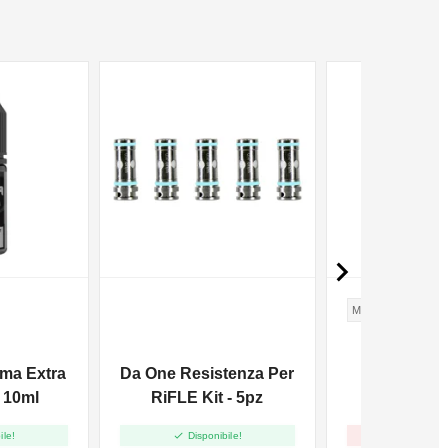
NON DISPONIBILE

MENTA
ma Extra
Da One Resistenza Per
Dreamods
- 10ml
RiFLE Kit - 5pz
Fresh Mint 
10m


ile!
Disponibile!
Non dispo