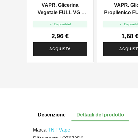
VAPR. Glicerina
VAPR. Gli
Vegetale FULL VG -
Propilenico F
35ml In 120ml
35ml In 6


Disponibile!
Disponibil
2,96 €
1,68 
ACQUISTA
ACQUIS
Descrizione
Dettagli del prodotto
Marca
TNT Vape