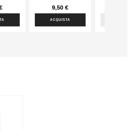
€
9,50 €
8,90
TA
ACQUISTA
ACQUI