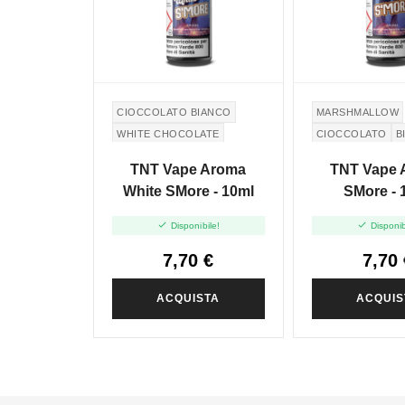
CIOCCOLATO BIANCO
MARSHMALLOW
WHITE CHOCOLATE
CIOCCOLATO
B
GRAHAM CRACKERS
TNT Vape Aroma
TNT Vape 
MARSHMALLOW
White SMore - 10ml
SMore - 


Disponibile!
Disponib
7,70 €
7,70 
ACQUISTA
ACQUIS