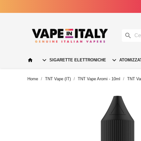




SIGARETTE ELETTRONICHE
ATOMIZZA
Home
TNT Vape (IT)
TNT Vape Aromi - 10ml
TNT Vap