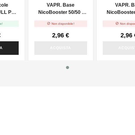
cole
VAPR. Base
VAPR. B
ULL PG -
NicoBooster 50/50 -
NicoBooster 
0ml
10ml
10ml


e!
Non disponibile!
Non dispon
€
2,96 €
2,96 
TA
ACQUISTA
ACQUIS