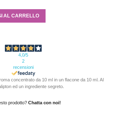
I AL CARRELLO
4,0
/5
2
recensioni
ma concentrato da 10 ml in un flacone da 10 ml. Al
ipton ed un ingrediente segreto.
esto prodotto?
Chatta con noi!