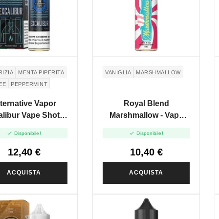
RIZIA
MENTA PIPERITA
VANIGLIA
MARSHMALLOW
EE
PEPPERMINT
ternative Vapor
Royal Blend
libur Vape Shot -
Marshmallow - Vape
20ml
Shot 10ml


Disponibile!
Disponibile!
12,40 €
10,40 €
ACQUISTA
ACQUISTA