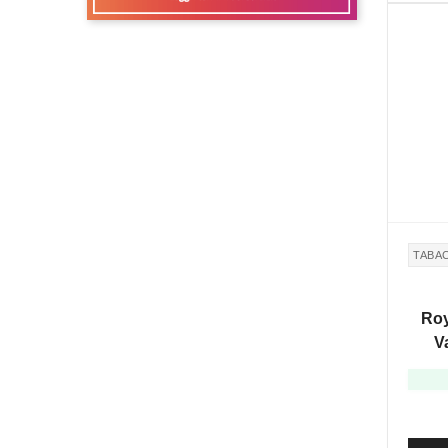
TABA
Roy
V