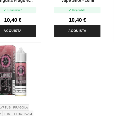
nguria Fragole
Vape Shot - 10ml
e Extra Ice - Vape


Disponibile!
Disponibile!
Shot 10ml
10,40 €
10,40 €
ACQUISTA
ACQUISTA
LYPTUS
FRAGOLA
A
FRUTTI TROPICALI