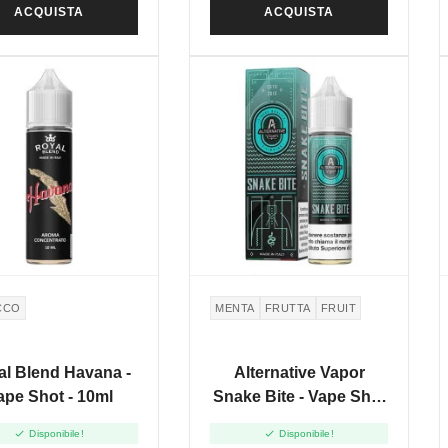
ACQUISTA
ACQUISTA
CCO
MENTA
FRUTTA
FRUIT
l Blend Havana -
Alternative Vapor
ape Shot - 10ml
Snake Bite - Vape Shot
20ml


Disponibile!
Disponibile!