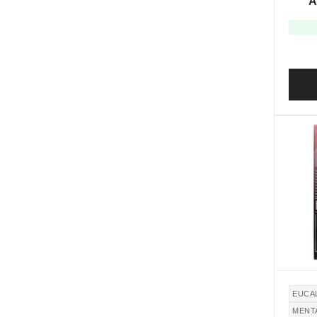
A
Limon
EUCA
MENT