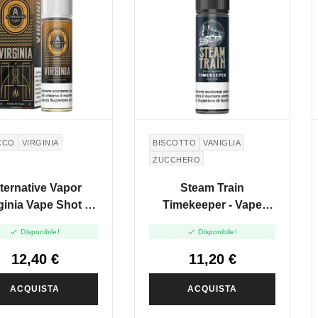
CCO
VIRGINIA
BISCOTTO
VANIGLIA
ZUCCHERO
ternative Vapor
Steam Train
ginia Vape Shot -
Timekeeper - Vape
20ml
Shot - 20ml


Disponibile!
Disponibile!
12,40 €
11,20 €
ACQUISTA
ACQUISTA