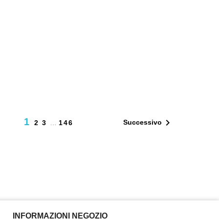
1

Successivo
2
3
…
146
INFORMAZIONI NEGOZIO