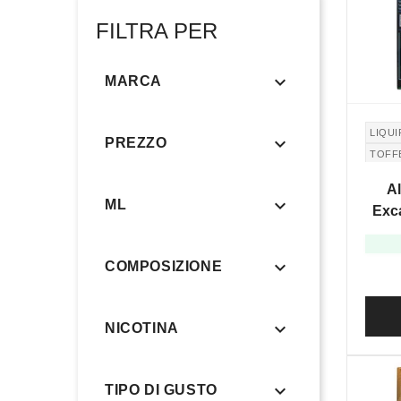
FILTRA PER

MARCA
LIQUI

PREZZO
TOFF
Al

ML
Exca

COMPOSIZIONE

NICOTINA

TIPO DI GUSTO