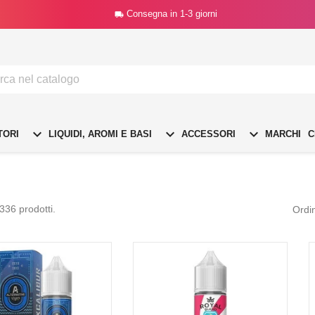
Consegna in 1-3 giorni




TORI
LIQUIDI, AROMI E BASI
ACCESSORI
MARCHI
C
336 prodotti.
Ordi