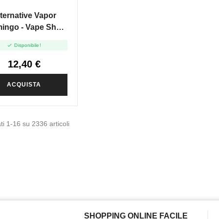
LIPTO
ternative Vapor
mingo - Vape Shot
20ml

Disponibile!
12,40 €
ACQUISTA
ti 1-16 su 2336 articoli
SHOPPING ONLINE FACILE