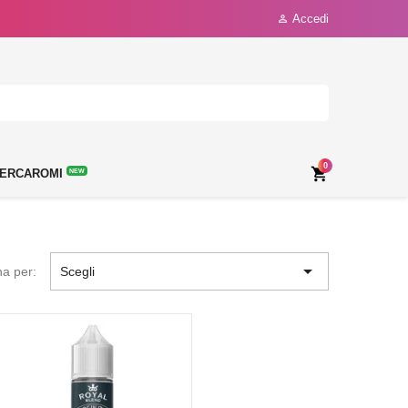
Accedi

0

ERCAROMI
NEW

na per:
Scegli