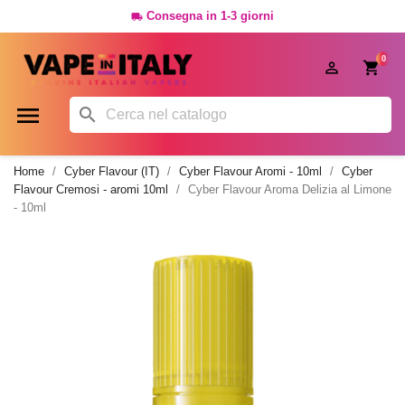
Consegna in 1-3 giorni

0




Home
Cyber Flavour (IT)
Cyber Flavour Aromi - 10ml
Cyber
Flavour Cremosi - aromi 10ml
Cyber Flavour Aroma Delizia al Limone
- 10ml