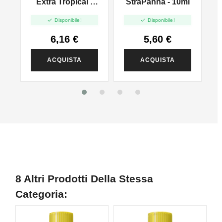
-
Extra Tropical -
StraPanna - 10ml
10ml


Disponibile!
Disponibile!
6,16 €
5,60 €
ACQUISTA
ACQUISTA
8 Altri Prodotti Della Stessa
Categoria: