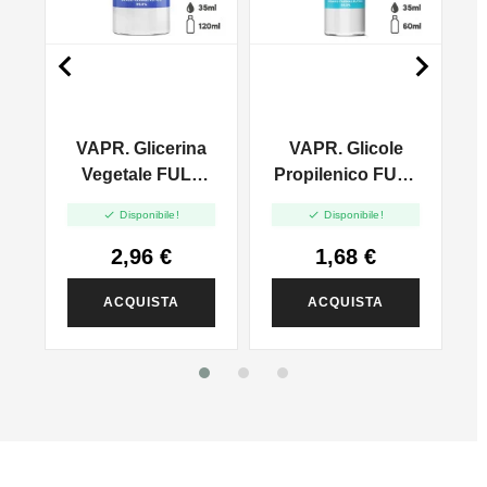


VAPR. Glicerina
VAPR. Glicole
l
Vegetale FULL
Propilenico FULL
VG - 35ml In
PG - 35ml In 60ml


Disponibile!
Disponibile!
120ml
2,96 €
1,68 €
ACQUISTA
ACQUISTA