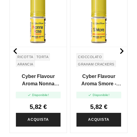


RICOTTA
TORTA
CIOCCOLATO
ARANCIA
GRAHAM CRACKERS
MARSHMALLOW
Cyber Flavour
Cyber Flavour
Aroma Nonna
Aroma Smore -
Rosa - 10ml
10ml


Disponibile!
Disponibile!
5,82 €
5,82 €
ACQUISTA
ACQUISTA