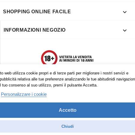

SHOPPING ONLINE FACILE

INFORMAZIONI NEGOZIO
o web utilizza cookie propri e di terze parti per migliorare i nostri servizi e
pubblicità relativa alle tue preferenze analizzando le tue abitudinidi navigazion
l tuo consenso al suo utilizzo, premi il pulsante Accetta.
Personalizzare i cookie
Accetto
Trovaci anche su:
Facebook
Pinterest
Instagram
Chiudi