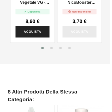
Vegetale VG -
NicoBooster
500ml In 1000ml
50/50 - 10ml


Disponibile!
Non disponibile!
8,90 €
3,70 €
ACQUISTA
ACQUISTA
8 Altri Prodotti Della Stessa
Categoria:
NON DISPONIBILE