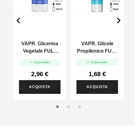


VAPR. Glicerina
VAPR. Glicole
l
Vegetale FULL
Propilenico FULL
VG - 35ml In
PG - 35ml In 60ml


Disponibile!
Disponibile!
120ml
2,96 €
1,68 €
ACQUISTA
ACQUISTA