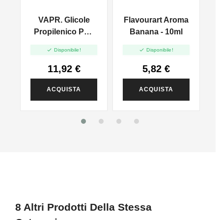
a
VAPR. Glicole
Flavourart Aroma
4
Propilenico PG -
Banana - 10ml
1000ml


Disponibile!
Disponibile!
11,92 €
5,82 €
ACQUISTA
ACQUISTA
8 Altri Prodotti Della Stessa