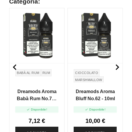
Categoria:


BABÀ AL RUM
RUM
CIOCCOLATO
MARSHMALLOW
Dreamods Aroma
Dreamods Aroma
Babà Rum No.70 -
Bluff No.62 - 10ml
10ml


Disponibile!
Disponibile!
7,12 €
10,00 €