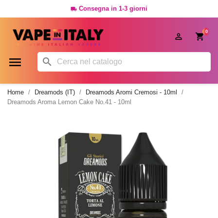
Consegna in 1-3 giorni

0




Home
Dreamods (IT)
Dreamods Aromi Cremosi - 10ml
Dreamods Aroma Lemon Cake No.41 - 10ml