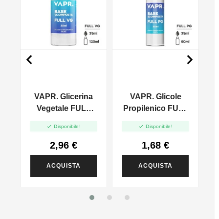


VAPR. Glicerina
VAPR. Glicole
l
Vegetale FULL
Propilenico FULL
VG - 35ml In
PG - 35ml In 60ml


Disponibile!
Disponibile!
120ml
2,96 €
1,68 €
ACQUISTA
ACQUISTA