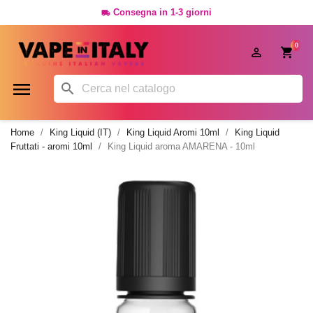
Consegna in 1-3 giorni

0




Home
King Liquid (IT)
King Liquid Aromi 10ml
King Liquid
Fruttati - aromi 10ml
King Liquid aroma AMARENA - 10ml