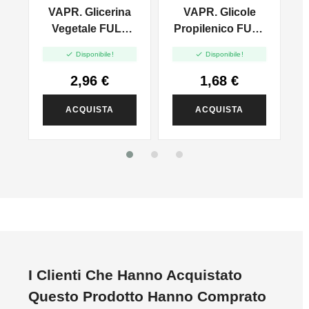
VAPR. Glicerina
VAPR. Glicole
l
Vegetale FULL
Propilenico FULL
VG - 35ml In
PG - 35ml In 60ml


Disponibile!
Disponibile!
120ml
2,96 €
1,68 €
ACQUISTA
ACQUISTA
I Clienti Che Hanno Acquistato
Questo Prodotto Hanno Comprato