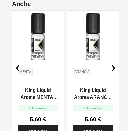
Anche:


MENTA
ARANCIA
King Liquid
King Liquid
A
Aroma MENTA -
Aroma ARANCIA
10ml
- 10ml
S


Disponibile!
Disponibile!
5,60 €
5,60 €