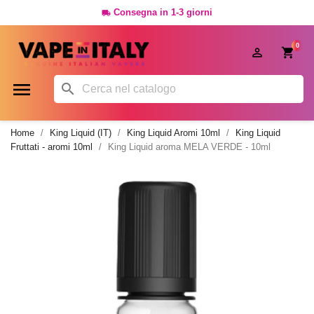
Consegna in 1-3 giorni

0




Home
King Liquid (IT)
King Liquid Aromi 10ml
King Liquid
Fruttati - aromi 10ml
King Liquid aroma MELA VERDE - 10ml