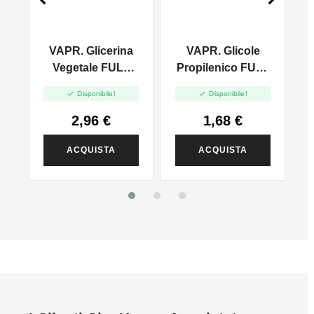
VAPR. Glicerina
VAPR. Glicole
l
Vegetale FULL
Propilenico FULL
VG - 35ml In
PG - 35ml In 60ml


Disponibile!
Disponibile!
120ml
2,96 €
1,68 €
ACQUISTA
ACQUISTA