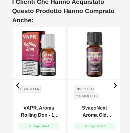
I Clienti Che Hanno Acquistato
Questo Prodotto Hanno Comprato
Anche:


CIAMBELLA
BISCOTTO
CARAMELLO
VANIGLIA
TABACCO
G
VAPR. Aroma
SvapoNext
RY4
BURRO
l
Rolling Don - 10
Aroma Old
BUTTER
Ml
School - Next


Disponibile!
Disponibile!
Flavour - 10ml