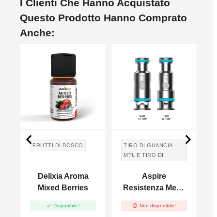
I Clienti Che Hanno Acquistato
Questo Prodotto Hanno Comprato
Anche:


FRUTTI DI BOSCO
TIRO DI GUANCIA
MTL E TIRO DI
POLMONI DTL
Delixia Aroma
Aspire
TIRO IN GUANCIA
MTL E TIRO DI
Mixed Berries
Resistenza Mesh
POLMONI DTL
-
Per Flexus Q -
M


Disponibile!
Non disponibile!
5pz