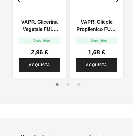
VAPR. Glicerina
VAPR. Glicole
l
Vegetale FULL
Propilenico FULL
VG - 35ml In
PG - 35ml In 60ml


Disponibile!
Disponibile!
120ml
2,96 €
1,68 €
ACQUISTA
ACQUISTA