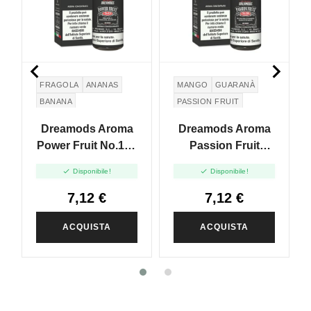


FRAGOLA
ANANAS
MANGO
GUARANÀ
BANANA
PASSION FRUIT
FRUTTO DELLA
Dreamods Aroma
Dreamods Aroma
PASSIONE
Power Fruit No.13 -
Passion Fruit
10ml
No.38 - 10ml


Disponibile!
Disponibile!
7,12 €
7,12 €
ACQUISTA
ACQUISTA