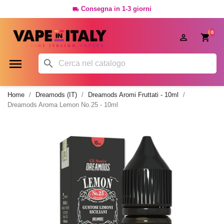
Consegna in 1-3 giorni

0




Home
Dreamods (IT)
Dreamods Aromi Fruttati - 10ml
Dreamods Aroma Lemon No.25 - 10ml