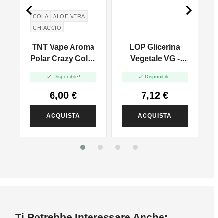


COLA
ALOE VERA
GHIACCIO
TNT Vape Aroma
LOP Glicerina
 -
Polar Crazy Cola -
Vegetale VG -
d
10ml
500ml In 1000ml


Disponibile!
Disponibile!
6,00 €
7,12 €
ACQUISTA
ACQUISTA
Ti Potrebbe Interessare Anche: