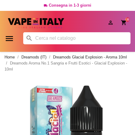
Consegna in 1-3 giorni

0




Home
Dreamods (IT)
Dreamods Glacial Explosion - Aroma 10ml
Dreamods Aroma No.1 Sangria e Frutti Esotici - Glacial Explosion -
10ml