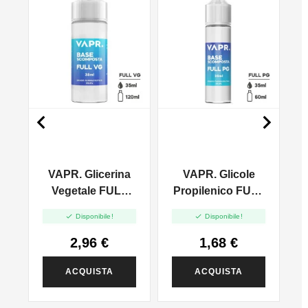
NO


VAPR. Glicerina
VAPR. Glicole
l
Vegetale FULL
Propilenico FULL
VG - 35ml In
PG - 35ml In 60ml


Disponibile!
Disponibile!
120ml
2,96 €
1,68 €
ACQUISTA
ACQUISTA