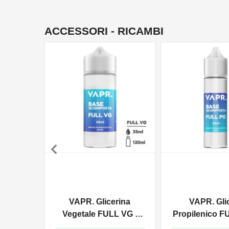
ACCESSORI - RICAMBI

VAPR. Glicerina
VAPR. Gli
Vegetale FULL VG -
Propilenico F
35ml In 120ml
35ml In 6