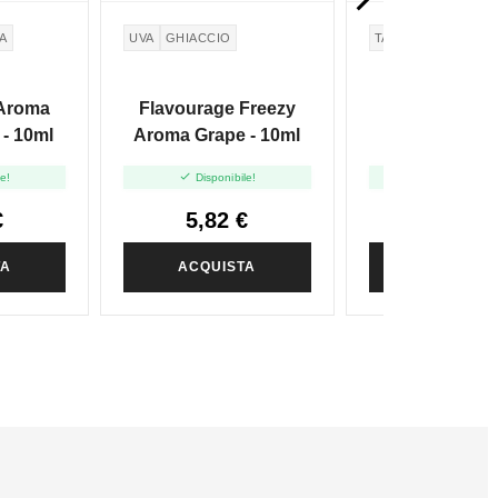
IA
UVA
GHIACCIO
TABACCO
 Aroma
Flavourage Freezy
Flavourage 
 - 10ml
Aroma Grape - 10ml
Morris - 1


le!
Disponibile!
Disponibile
€
5,82 €
5,82 €
TA
ACQUISTA
ACQUIST