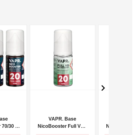
NON DISPONIBILE
NON DISPONIBILE

ase
VAPR. Base
VAPR. 
70/30 -
NicoBooster Full VG -
NicoBooster 
10ml
10m