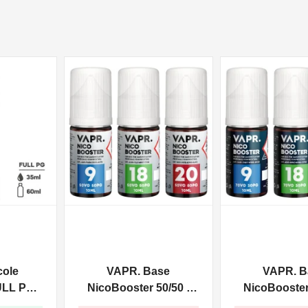
NON DISPONIBILE
NON DISPONIBILE
cole
VAPR. Base
VAPR. B
ULL PG -
NicoBooster 50/50 -
NicoBooster 
0ml
10ml
10ml