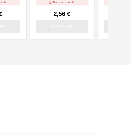


ibile!
Non disponibile!
Non dispo
€
2,56 €
2,56
TA
ACQUISTA
ACQUI