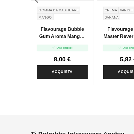
GOMMA DA MASTICARE
CREMA
VANIGLI
MANGO
BANANA
BURRO DI ARACH
Flavourage Bubble
Flavourage
Gum Aroma Mango -
Master Rever
10ml


Disponibile!
Disponib
8,00 €
5,82 
ACQUISTA
ACQUIS
Ti Potrebbe Interessare Anche: