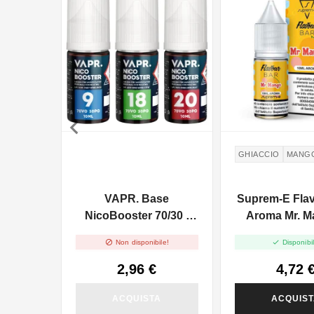

GHIACCIO
MANG
VAPR. Base
Suprem-E Flav
NicoBooster 70/30 -
Aroma Mr. M
10ml
10ml


Non disponibile!
Disponibil
2,96 €
4,72 
ACQUISTA
ACQUIS