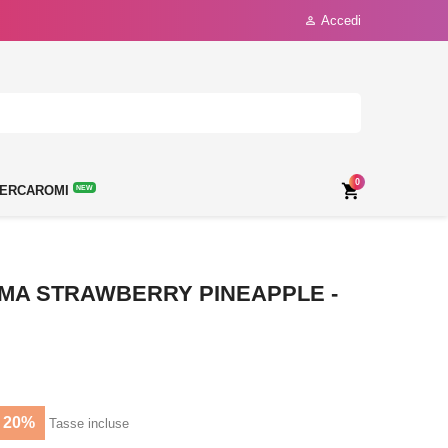
Accedi

0

ERCAROMI
NEW
MA STRAWBERRY PINEAPPLE -
 20%
Tasse incluse