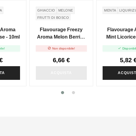
A
GHIACCIO
MELONE
MENTA
LIQUIRIZ
FRUTTI DI BOSCO
IDI
ANGURIA
 Aroma
Flavourage Freezy
Flavourage
se - 10ml
Aroma Melon Berries
Mint Licorice
- 10ml


ile!
Non disponibile!
Disponibi
€
6,66 €
5,82 
TA
ACQUISTA
ACQUIS