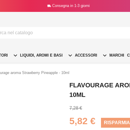
Consegna in 1-3 giorni




TORI
LIQUIDI, AROMI E BASI
ACCESSORI
MARCHI
C
urage aroma Strawberry Pineapple - 10ml
FLAVOURAGE ARO
10ML
7,28 €
5,82 €
RISPARMIA