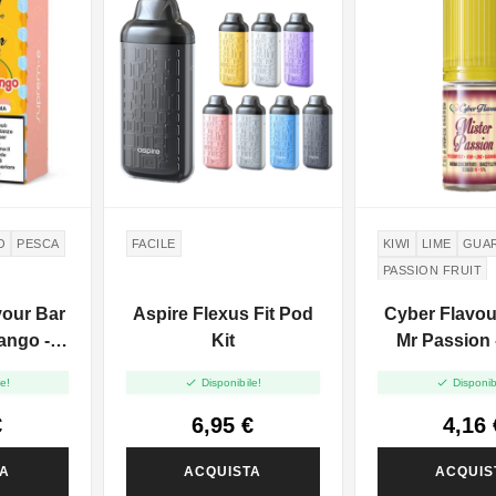
O
PESCA
FACILE
KIWI
LIME
GUA
PASSION FRUIT
our Bar
Aspire Flexus Fit Pod
Cyber Flavo
ango -
Kit
Mr Passion 
Fresh And F


e!
Disponibile!
Disponib
10ml
€
6,95 €
4,16 
TA
ACQUISTA
ACQUIS