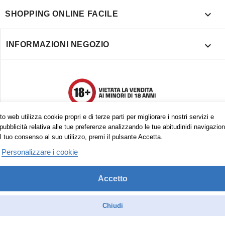

SHOPPING ONLINE FACILE

INFORMAZIONI NEGOZIO
o web utilizza cookie propri e di terze parti per migliorare i nostri servizi e
pubblicità relativa alle tue preferenze analizzando le tue abitudinidi navigazion
l tuo consenso al suo utilizzo, premi il pulsante Accetta.
Personalizzare i cookie
Accetto
Trovaci anche su:
Facebook
Pinterest
Instagram
Chiudi
© 2026 - Vape in Italy srls - 10613270965