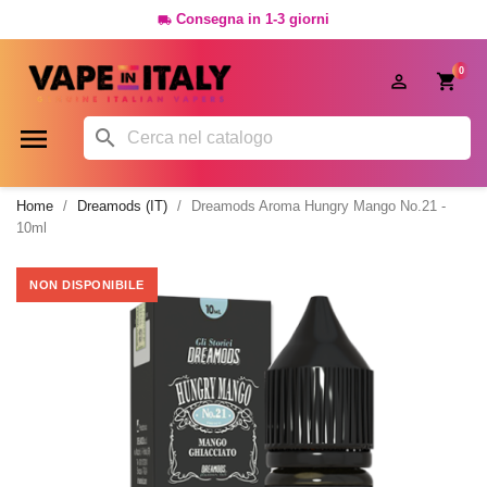
Consegna in 1-3 giorni

0




Home
Dreamods (IT)
Dreamods Aroma Hungry Mango No.21 -
10ml
NON DISPONIBILE