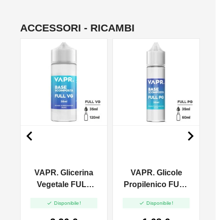
ACCESSORI - RICAMBI
NO


VAPR. Glicerina
VAPR. Glicole
l
Vegetale FULL
Propilenico FULL
VG - 35ml In
PG - 35ml In 60ml


Disponibile!
Disponibile!
120ml