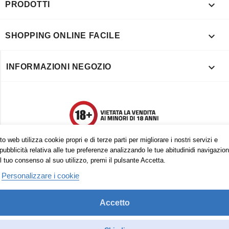

PRODOTTI

SHOPPING ONLINE FACILE

INFORMAZIONI NEGOZIO
o web utilizza cookie propri e di terze parti per migliorare i nostri servizi e
pubblicità relativa alle tue preferenze analizzando le tue abitudinidi navigazion
l tuo consenso al suo utilizzo, premi il pulsante Accetta.
Personalizzare i cookie
Accetto
Trovaci anche su:
Facebook
Pinterest
Instagram