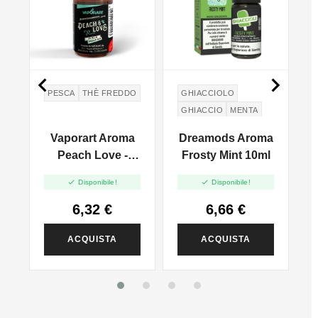


PESCA
THÈ FREDDO
GHIACCIOLO
GHIACCIO
MENTA
Vaporart Aroma
Dreamods Aroma
Peach Love -
Frosty Mint 10ml
10ml


Disponibile!
Disponibile!
6,32 €
6,66 €
ACQUISTA
ACQUISTA