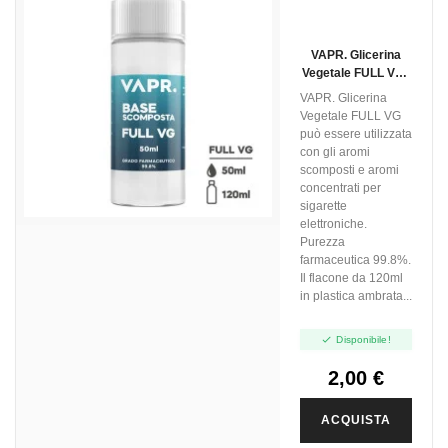
VAPR. Glicerina
Vegetale FULL VG -
50ml In 120ml
VAPR. Glicerina
Vegetale FULL VG
può essere utilizzata
con gli aromi
scomposti e aromi
concentrati per
sigarette
elettroniche.
Purezza
farmaceutica 99.8%.
Il flacone da 120ml
in plastica ambrata...

Disponibile!
2,00 €
ACQUISTA