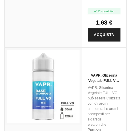

Disponibile!
1,68 €
ACQUISTA
VAPR. Glicerina
Vegetale FULL VG -
35ml In 120ml
VAPR. Glicerina
Vegetale FULL VG
può essere utilizzata
con gli aromi
concentrati e aromi
scomposti per
sigarette
elettroniche.
Purezza