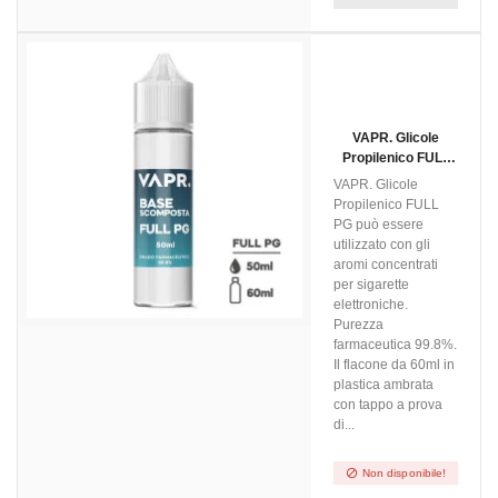
NON DISPONIBILE
VAPR. Glicole
Propilenico FULL
PG - 50ml In 60ml
VAPR. Glicole
Propilenico FULL
PG può essere
utilizzato con gli
aromi concentrati
per sigarette
elettroniche.
Purezza
farmaceutica 99.8%.
Il flacone da 60ml in
plastica ambrata
con tappo a prova
di...

Non disponibile!