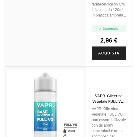
farmaceutica 99.8%.
Il flacone da 120ml
in plastica ambrata...

Disponibile!
2,96 €
ACQUISTA
VAPR. Glicerina
Vegetale FULL VG -
70ml In 120ml
VAPR. Glicerina
Vegetale FULL VG
può essere utilizzatA
con gli aromi
concentrati e aromi
scomposti per