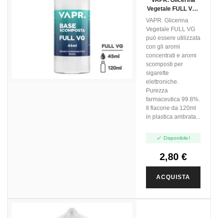
Vegetale FULL VG -
45ml In 120ml
VAPR. Glicerina
Vegetale FULL VG
può essere utilizzata
con gli aromi
concentrati e aromi
scomposti per
sigarette
elettroniche.
Purezza
farmaceutica 99.8%.
Il flacone da 120ml
in plastica ambrata...

Disponibile!
2,80 €
ACQUISTA