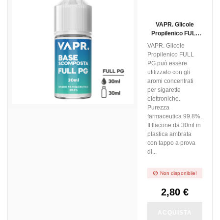
VAPR. Glicole
Propilenico FULL
PG - 30ml In 30ml
VAPR. Glicole
Propilenico FULL
PG può essere
utilizzato con gli
aromi concentrati
per sigarette
elettroniche.
Purezza
farmaceutica 99.8%.
Il flacone da 30ml in
plastica ambrata
con tappo a prova
di...

Non disponibile!
2,80 €
ACQUISTA