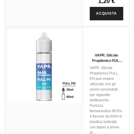
1,20 €
ACQUISTA
VAPR. Glicole
Propilenico FULL
PG - 35ml In 60ml
VAPR. Glicole
Propilenico FULL
PG può essere
utilizzato con gli
aromi concentrati
per sigarette
elettroniche.
Purezza
farmaceutica 99.8%.
Il flacone da 60ml in
plastica ambrata
con tappo a prova
di...