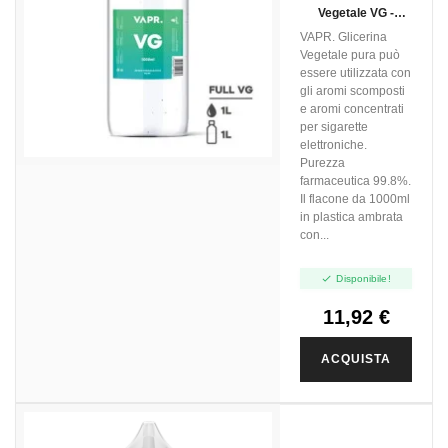
Vegetale VG -
1000ml
VAPR. Glicerina
Vegetale pura può
essere utilizzata con
gli aromi scomposti
e aromi concentrati
per sigarette
elettroniche.
Purezza
farmaceutica 99.8%.
Il flacone da 1000ml
in plastica ambrata
con...

Disponibile!
11,92 €
ACQUISTA
NON DISPONIBILE