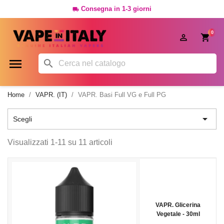
Consegna in 1-3 giorni

0




Home
VAPR. (IT)
VAPR. Basi Full VG e Full PG

Scegli
Visualizzati 1-11 su 11 articoli
VAPR. Glicerina
Vegetale - 30ml