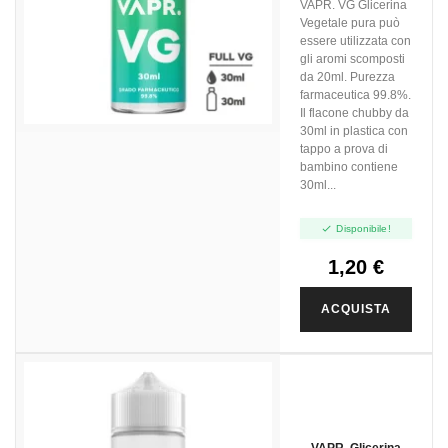
VAPR. VG Glicerina
Vegetale pura può
essere utilizzata con
gli aromi scomposti
da 20ml. Purezza
farmaceutica 99.8%.
Il flacone chubby da
30ml in plastica con
tappo a prova di
bambino contiene
30ml...

Disponibile!
1,20 €
ACQUISTA
VAPR. Glicerina