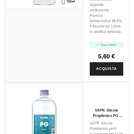
sigarette
elettroniche.
Purezza
farmaceutica 99.8%.
Il flacone da 120ml
in plastica ambrata...

Disponibile!
5,60 €
ACQUISTA
VAPR. Glicole
Propilenico PG -
1000ml
VAPR. Glicole
Propilenico puro
può essere utilizzato