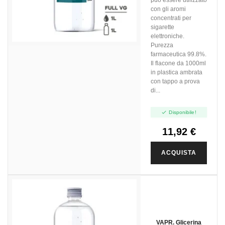
con gli aromi
concentrati per
sigarette
elettroniche.
Purezza
farmaceutica 99.8%.
Il flacone da 1000ml
in plastica ambrata
con tappo a prova
di...

Disponibile!
11,92 €
ACQUISTA
VAPR. Glicerina