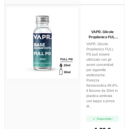
VAPR. Glicole
Propilenico FULL
PG - 25ml In 30ml
VAPR. Glicole
Propilenico FULL
PG può essere
utilizzato con gli
aromi concentrati
per sigarette
elettroniche.
Purezza
farmaceutica 99.8%.
Il flacone da 30ml in
plastica ambrata
con tappo a prova
di...

Disponibile!