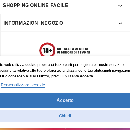

SHOPPING ONLINE FACILE

INFORMAZIONI NEGOZIO
o web utilizza cookie propri e di terze parti per migliorare i nostri servizi e
pubblicità relativa alle tue preferenze analizzando le tue abitudinidi navigazion
l tuo consenso al suo utilizzo, premi il pulsante Accetta.
Personalizzare i cookie
Accetto
Trovaci anche su:
Facebook
Pinterest
Instagram
Chiudi
© 2026 - Vape in Italy srls - 10613270965