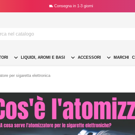
Consegna in 1-3 giorni




TORI
LIQUIDI, AROMI E BASI
ACCESSORI
MARCHI
C
atore per sigaretta elettronica