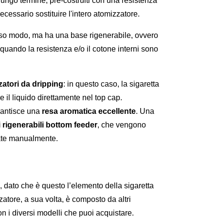
 lungo termine, pre-costruiti con una resistenza 
cessario sostituire l'intero atomizzatore.
esso modo, ma ha una base rigenerabile, ovvero 
quando la resistenza e/o il cotone interni sono 
zatori da dripping
: in questo caso, la sigaretta 
il liquido direttamente nel top cap. 
rantisce una 
resa aromatica eccellente
. Una 
 rigenerabili bottom feeder
, che vengono 
ate manualmente.
dato che è questo l’elemento della sigaretta 
zatore, a sua volta, è composto da altri 
n i diversi modelli che puoi acquistare.