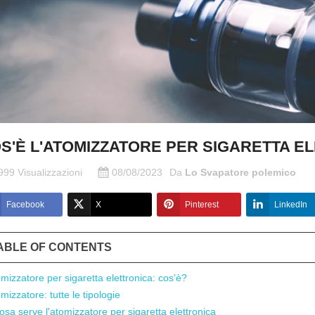
S'È L'ATOMIZZATORE PER SIGARETTA E
999 Visualizzazioni
08/08/2023
Da
Lo Svapatore polemico
Facebook
X
Pinterest
LinkedIn
ABLE OF CONTENTS
mizzatore per sigaretta elettronica: cos'è?
mizzatore: tutte le tipologie
osa serve l'atomizzatore per sigaretta elettronica