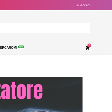
Accedi

0

ERCAROMI
NEW