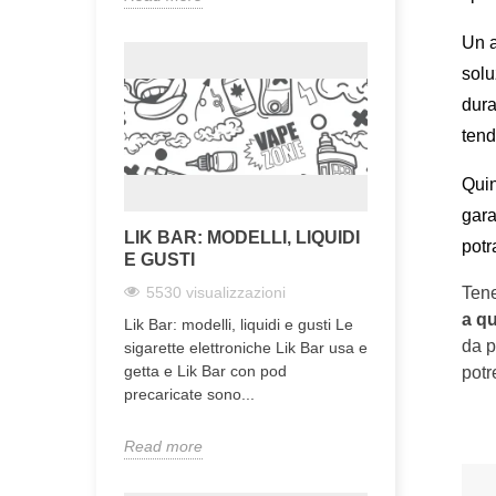
Un a
solu
dura
tend
Quin
gara
LIK BAR: MODELLI, LIQUIDI
potr
E GUSTI
5530 visualizzazioni
Tene
a q
Lik Bar: modelli, liquidi e gusti Le
da p
sigarette elettroniche Lik Bar usa e
getta e Lik Bar con pod
potr
precaricate sono...
Read more