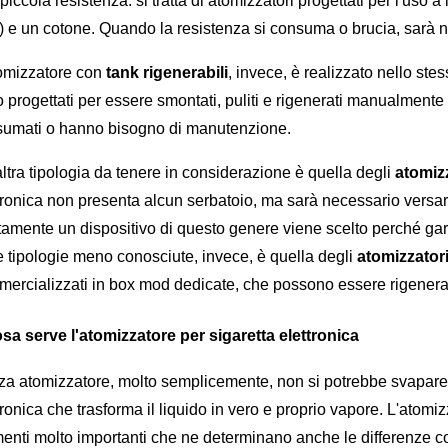
piccola resistenza: si tratta di atomizzatori progettati per l'uso a
l) e un cotone. Quando la resistenza si consuma o brucia, sarà ne
omizzatore con 
tank rigenerabili
, invece, è realizzato nello st
 progettati per essere smontati, puliti e rigenerati manualmente 
umati o hanno bisogno di manutenzione.
ltra tipologia da tenere in considerazione è quella degli 
atomiz
tronica non presenta alcun serbatoio, ma sarà necessario versare 
tamente un dispositivo di questo genere viene scelto perché ga
e tipologie meno conosciute, invece, è quella degli 
atomizzatori
ercializzati in box mod dedicate, che possono essere rigener
sa serve l'atomizzatore per sigaretta elettronica
a atomizzatore, molto semplicemente, non si potrebbe svapare, 
tronica che trasforma il liquido in vero e proprio vapore. L'atomiz
enti molto importanti che ne determinano anche le differenze co