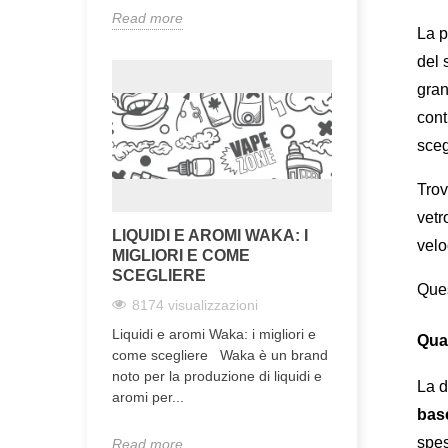
Read more
La p
del 
gran
cont
sceg
Trov
vetr
LIQUIDI E AROMI WAKA: I
vel
MIGLIORI E COME
SCEGLIERE
Ques
8174 visualizzazioni
Liquidi e aromi Waka: i migliori e
Quan
come scegliere Waka è un brand
noto per la produzione di liquidi e
La d
aromi per...
base
spes
Read more