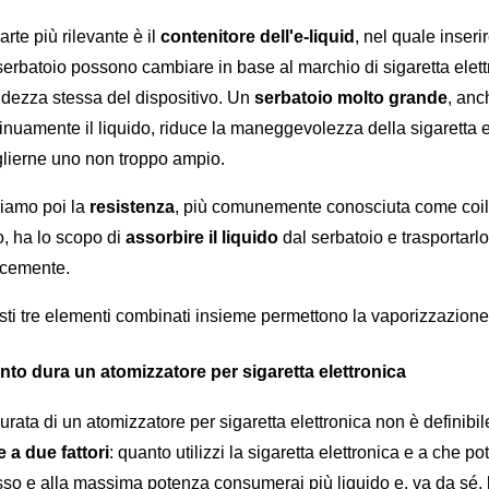
arte più rilevante è il 
contenitore dell'e-liquid
, nel quale inser
serbatoio possono cambiare in base al marchio di sigaretta elett
dezza stessa del dispositivo. Un 
serbatoio molto grande
, anc
inuamente il liquido, riduce la maneggevolezza della sigaretta e
lierne uno non troppo ampio.
iamo poi la 
resistenza
, più comunemente conosciuta come coil: 
o, ha lo scopo di 
assorbire il liquido 
dal serbatoio e trasportarlo
ocemente.
ti tre elementi combinati insieme permettono la vaporizzazione 
to dura un atomizzatore per sigaretta elettronica
urata di un atomizzatore per sigaretta elettronica non è definibi
 a due fattori
: quanto utilizzi la sigaretta elettronica e a che pot
so e alla massima potenza consumerai più liquido e, va da sé, 