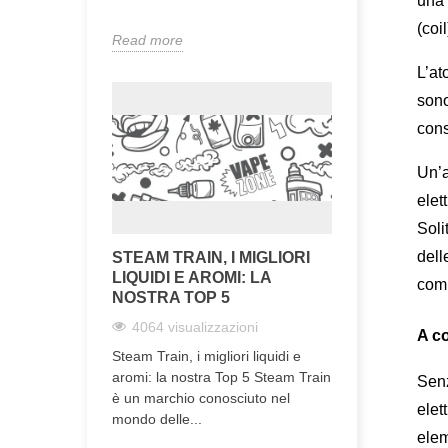
una 
(coi
Read more
L’at
sono
cons
Un’a
elet
Soli
dell
STEAM TRAIN, I MIGLIORI
LIQUIDI E AROMI: LA
comm
NOSTRA TOP 5
4064 visualizzazioni
A co
Steam Train, i migliori liquidi e
aromi: la nostra Top 5 Steam Train
Senz
è un marchio conosciuto nel
elet
mondo delle...
elem