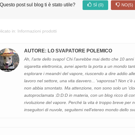
Questo post sul blog ti è stato utile?
SÌ
(0)
NO
(5)
licato in:
Informazioni prodotti
AUTORE: LO SVAPATORE POLEMICO
Ah, l'arte dello svapo! Chi l'avrebbe mai detto che 10 ann
sigaretta elettronica, avrei aperto la porta a un mondo ta
esplorare i meandri del vapore, riuscendo a dire addio alle 
lavoro nel settore, una vita davvero... 'vaporosa'! Non c'
non abbia smontato. Ma attenzione, non sono solo un 'clo
autoproclamata :D:D:D in materia, con un blog ricco di consi
rivoluzione del vapore. Perché la vita è troppo breve per n
inseguitori di nuvole, seguitemi nell'etereo mondo dello sv