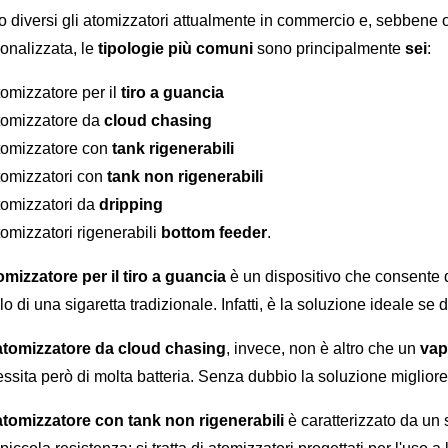
 diversi gli atomizzatori attualmente in commercio e, sebbene o
onalizzata, le 
tipologie più comuni 
sono principalmente 
sei
: 
tomizzatore per il 
tiro a guancia
tomizzatore da 
cloud chasing
tomizzatore con 
tank rigenerabili
tomizzatori con 
tank non rigenerabili
tomizzatori da 
dripping 
tomizzatori rigenerabili 
bottom feeder
.
omizzatore per il tiro a guancia
 è un dispositivo che consente d
lo di una sigaretta tradizionale. Infatti, è la soluzione ideale se d
atomizzatore da cloud chasing
, invece, non è altro che un 
vap
ssita però di molta batteria. Senza dubbio la soluzione migliore
atomizzatore con tank non rigenerabili 
è caratterizzato da un 