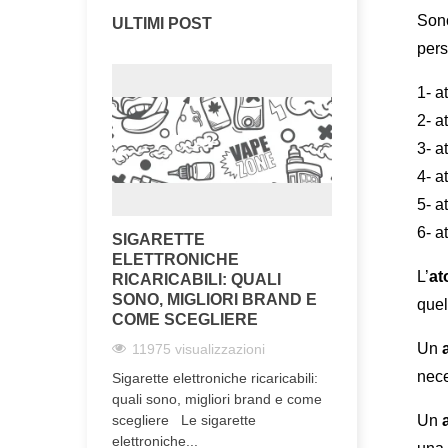
Sono
ULTIMI POST
pers
1- a
2- a
3- a
4- a
5- a
6- a
SIGARETTE
ELETTRONICHE
L’
at
RICARICABILI: QUALI
SONO, MIGLIORI BRAND E
quel
COME SCEGLIERE
Un 
11975 visualizzazioni
nece
Sigarette elettroniche ricaricabili:
quali sono, migliori brand e come
Un 
scegliere Le sigarette
elettroniche...