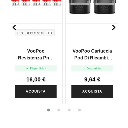


TIRO DI POLMONI DTL
VooPoo
VooPoo Cartuccia
Resistenza PnP-
Pod Di Ricambio
VM4 Per Vinci X -
Per Vinci PNP X -


Disponibile!
Disponibile!
0.6ohm - 5pz
DTL - 5 Ml - 2pz
16,00 €
9,64 €
ACQUISTA
ACQUISTA