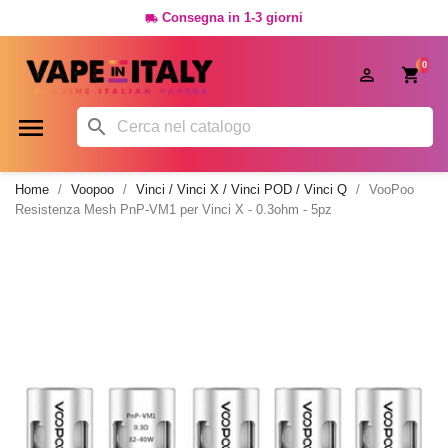
Consegna in 1-3 giorni

0




Home
Voopoo
Vinci / Vinci X / Vinci POD / Vinci Q
VooPoo
Resistenza Mesh PnP-VM1 per Vinci X - 0.3ohm - 5pz