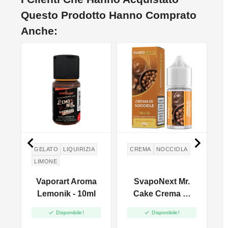
Questo Prodotto Hanno Comprato
Anche:


GELATO
LIQUIRIZIA
CREMA
NOCCIOLA
LIMONE
d
Vaporart Aroma
SvapoNext Mr.
r
Lemonik - 10ml
Cake Crema Di
a
Nocciole - Mini


Disponibile!
Disponibile!
z
Shot 10+10