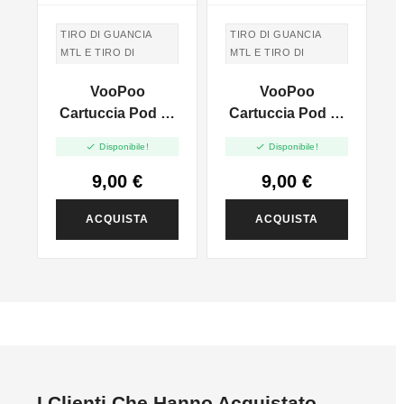
TIRO DI GUANCIA
TIRO DI GUANCIA
MTL E TIRO DI
MTL E TIRO DI
POLMONI DTL
POLMONI DTL
VooPoo
VooPoo
TIRO IN GUANCIA
TIRO IN GUANCIA
MTL E TIRO DI
MTL E TIRO DI
i
Cartuccia Pod Di
Cartuccia Pod Di
POLMONI DTL
POLMONI DTL
Ricambio Per
Ricambio Per


Disponibile!
Disponibile!
2
Vinci 2 / Vinci X 2
Vinci 2 / Vinci X 2
- 2pz
- 2pz
9,00 €
9,00 €
ACQUISTA
ACQUISTA
I Clienti Che Hanno Acquistato