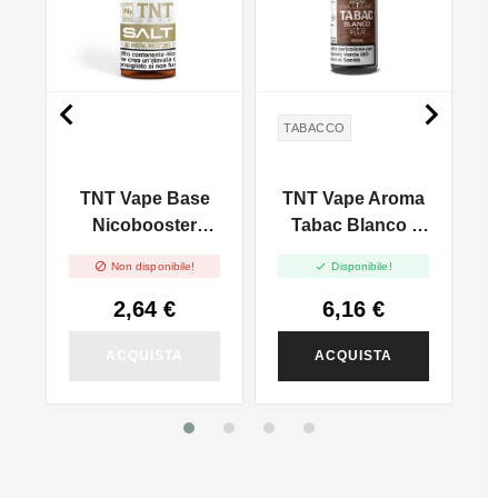


TABACCO
TNT Vape Base
TNT Vape Aroma
Nicobooster
Tabac Blanco -
N
50/50 - 20mg/ml -
10ml


Non disponibile!
Disponibile!
Con Sali Di
Nicotina - 10ml
2,64 €
6,16 €
ACQUISTA
ACQUISTA