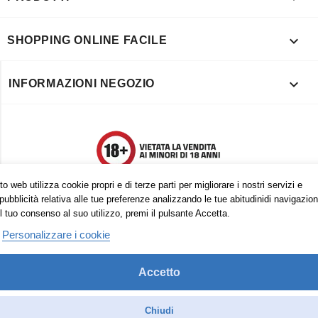

SHOPPING ONLINE FACILE

INFORMAZIONI NEGOZIO
o web utilizza cookie propri e di terze parti per migliorare i nostri servizi e
pubblicità relativa alle tue preferenze analizzando le tue abitudinidi navigazion
l tuo consenso al suo utilizzo, premi il pulsante Accetta.
Personalizzare i cookie
Accetto
Trovaci anche su:
Facebook
Pinterest
Instagram
Chiudi