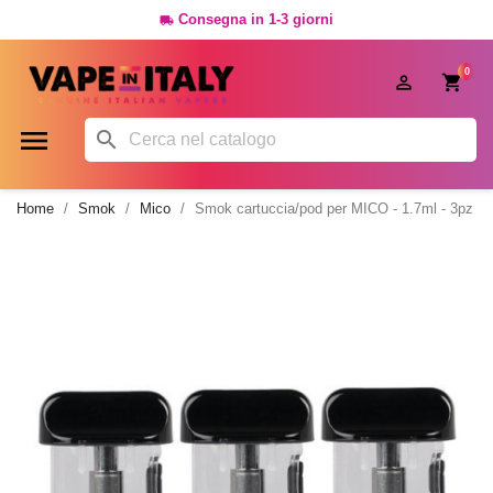
Consegna in 1-3 giorni

0




Home
Smok
Mico
Smok cartuccia/pod per MICO - 1.7ml - 3pz