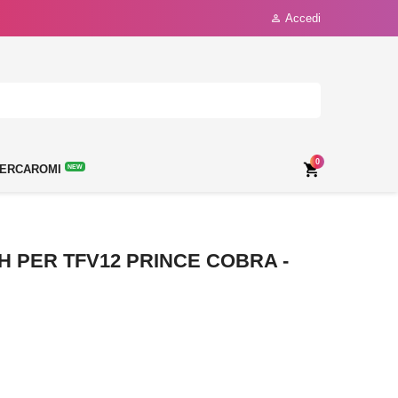
Accedi

0

ERCAROMI
NEW
 PER TFV12 PRINCE COBRA -