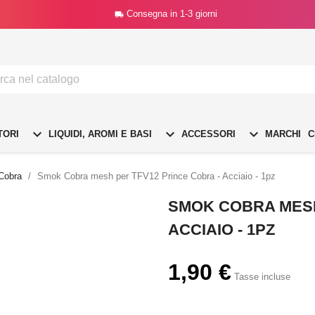
Consegna in 1-3 giorni




TORI
LIQUIDI, AROMI E BASI
ACCESSORI
MARCHI
C
 Cobra
Smok Cobra mesh per TFV12 Prince Cobra - Acciaio - 1pz
SMOK COBRA MESH
ACCIAIO - 1PZ
1,90 €
Tasse incluse