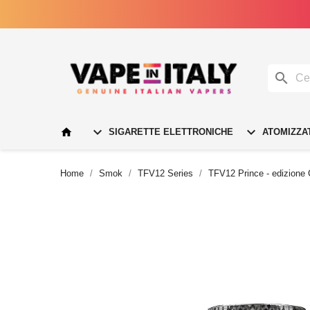




SIGARETTE ELETTRONICHE
ATOMIZZA
Home
Smok
TFV12 Series
TFV12 Prince - edizione