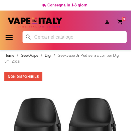
Consegna in 1-3 giorni

0




Home
GeekVape
Digi
Geekvape Jr Pod senza coil per Digi
5ml 2pcs
NON DISPONIBILE