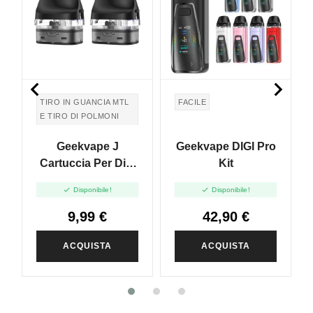


TIRO IN GUANCIA MTL
FACILE
E TIRO DI POLMONI
DTL
Geekvape J
Geekvape DIGI Pro
Cartuccia Per Digi
Kit
5ml 2pcs


Disponibile!
Disponibile!
9,99 €
42,90 €
ACQUISTA
ACQUISTA