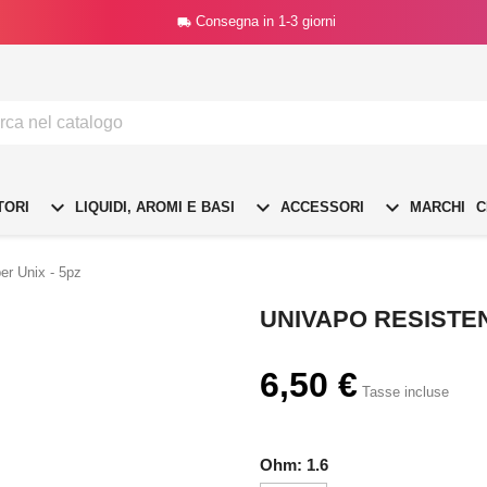
Consegna in 1-3 giorni




TORI
LIQUIDI, AROMI E BASI
ACCESSORI
MARCHI
C
er Unix - 5pz
UNIVAPO RESISTEN
6,50 €
Tasse incluse
Ohm: 1.6