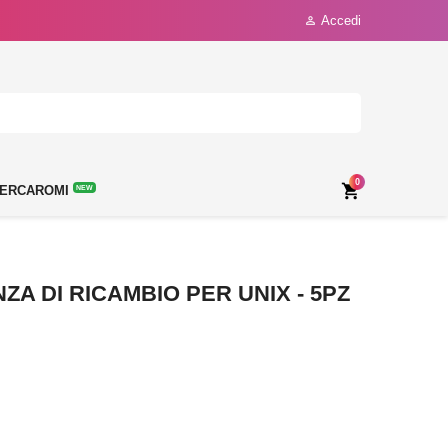
Accedi

0

ERCAROMI
NEW
ZA DI RICAMBIO PER UNIX - 5PZ