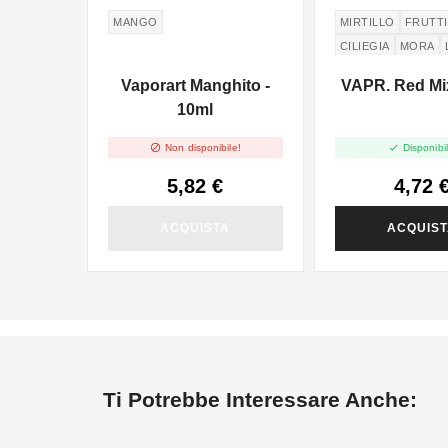
MANGO
MIRTILLO
FRUTTI
CILIEGIA
MORA
FRAGOLINE DI B
Vaporart Manghito -
VAPR. Red Mix
WILD STRAWBERR
10ml


Non disponibile!
Disponibil
5,82 €
4,72 
ACQUISTA
ACQUIS
Ti Potrebbe Interessare Anche: