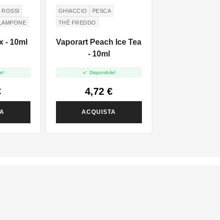
 ROSSI
GHIACCIO
PESCA
LAMPONE
THÈ FREDDO
OSCO
 - 10ml
Vaporart Peach Ice Tea
IES
- 10ml

e!
Disponibile!
€
4,72 €
TA
ACQUISTA