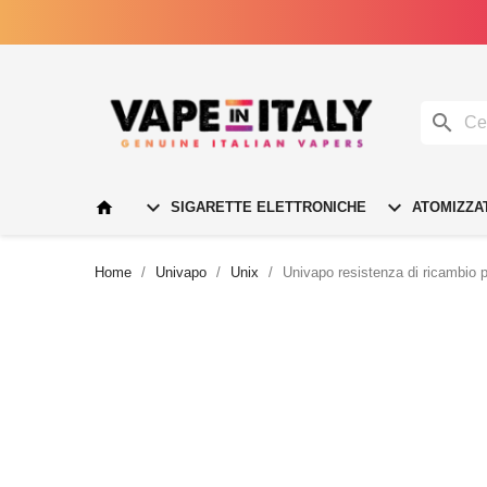




SIGARETTE ELETTRONICHE
ATOMIZZA
Home
Univapo
Unix
Univapo resistenza di ricambio p