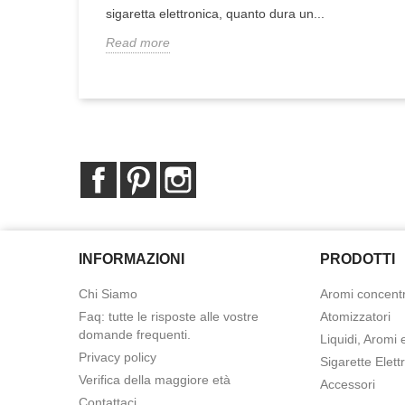
sigaretta elettronica, quanto dura un...
Read more
Facebook
Pinterest
Instagram
INFORMAZIONI
PRODOTTI
Chi Siamo
Aromi concentr
Faq: tutte le risposte alle vostre
Atomizzatori
domande frequenti.
Liquidi, Aromi 
Privacy policy
Sigarette Elett
Verifica della maggiore età
Accessori
Contattaci