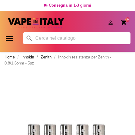
Consegna in 1-3 giorni

0




Home
Innokin
Zenith
Innokin resistenza per Zenith -
0.8/1.6ohm - 5pz