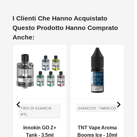
I Clienti Che Hanno Acquistato
Questo Prodotto Hanno Comprato
Anche:
NO


TIRO DI GUANCIA
GHIACCIO
TABACCO
MTL
TIRO IN GUANCIA
a
Innokin GO Z+
TNT Vape Aroma
MTL
-
Tank - 3.5ml
Booms Ice - 10ml