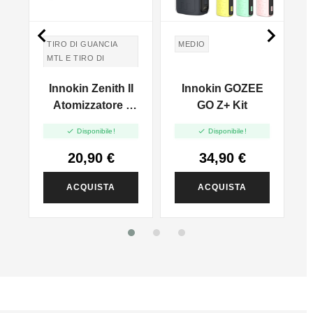


TIRO DI GUANCIA
MEDIO
MTL E TIRO DI
POLMONI DTL
e
Innokin Zenith II
Innokin GOZEE
TIRO IN GUANCIA
MTL E TIRO DI
Atomizzatore -
GO Z+ Kit
POLMONI DTL
5.5ml


Disponibile!
Disponibile!
20,90 €
34,90 €
ACQUISTA
ACQUISTA