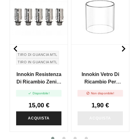


TIRO DI GUANCIA MTL
TIRO IN GUANCIA MTL
Innokin Resistenza
Innokin Vetro Di
Di Ricambio Zenith
Ricambio Per
- 1.2ohm - 5pz
Zenith NEX - 1pz


Disponibile!
Non disponibile!
15,00 €
1,90 €
ACQUISTA
ACQUISTA