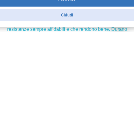
Acquirente verificato
Chiudi
29 Maggio 2025
resistenze sempre affidabili e che rendono bene. Durano
più delle altre anche se percezione aroma non è il
massimo
Acquirente verificato
28 Novembre 2024
Ottime mi durano parecchio le cambio dopo 50 ml circa
Acquirente verificato
15 Novembre 2024
Buone, tra le migliori coils, sia per flavor che per durata...
Questa volta acquistate col 20% di sconto: eccezionale!