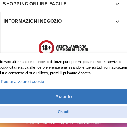

SHOPPING ONLINE FACILE

INFORMAZIONI NEGOZIO
o web utilizza cookie propri e di terze parti per migliorare i nostri servizi e
pubblicità relativa alle tue preferenze analizzando le tue abitudinidi navigazion
l tuo consenso al suo utilizzo, premi il pulsante Accetta.
Personalizzare i cookie
Accetto
Trovaci anche su:
Facebook
Pinterest
Instagram
Chiudi
© 2026 - Vape in Italy srls - 10613270965