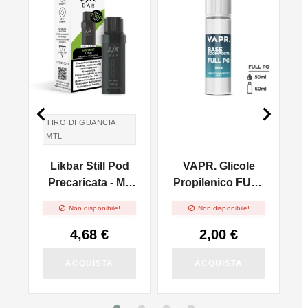


TIRO DI GUANCIA
MTL
TIRO IN GUANCIA
Likbar Still Pod
VAPR. Glicole
MTL
-
Precaricata - Mr.
Propilenico FULL
Mint
PG - 50ml In 60ml


Non disponibile!
Non disponibile!
4,68 €
2,00 €
ACQUISTA
ACQUISTA