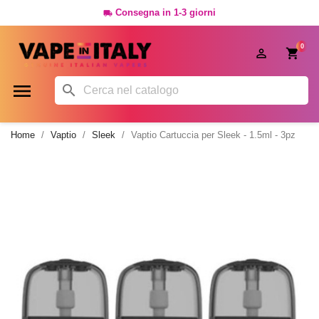
Consegna in 1-3 giorni

0




Home
Vaptio
Sleek
Vaptio Cartuccia per Sleek - 1.5ml - 3pz