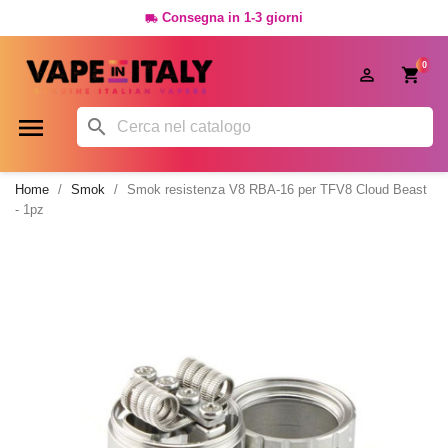
Consegna in 1-3 giorni

0




Home
Smok
Smok resistenza V8 RBA-16 per TFV8 Cloud Beast
- 1pz