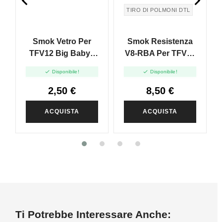


TIRO DI POLMONI DTL
Smok Vetro Per
Smok Resistenza
TFV12 Big Baby -
V8-RBA Per TFV8 -
2ml - 3pz
1pz


Disponibile!
Disponibile!
2,50 €
8,50 €
ACQUISTA
ACQUISTA
Ti Potrebbe Interessare Anche: