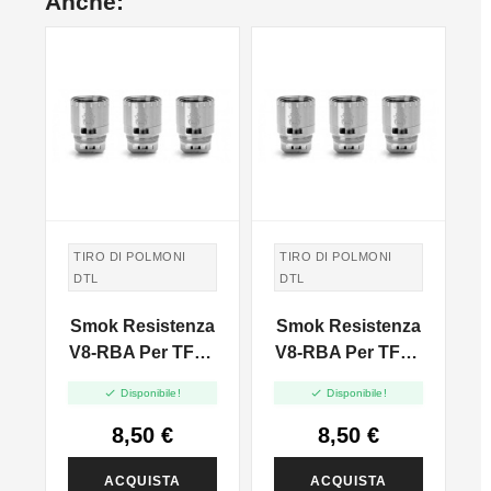
Anche:
TIRO DI POLMONI
TIRO DI POLMONI
DTL
DTL
a
Smok Resistenza
Smok Resistenza
V8
V8-RBA Per TFV8
V8-RBA Per TFV8
V
- 1pz
- 1pz


Disponibile!
Disponibile!
8,50 €
8,50 €
ACQUISTA
ACQUISTA