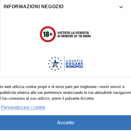

INFORMAZIONI NEGOZIO
Trovaci anche su:
o web utilizza cookie propri e di terze parti per migliorare i nostri servizi e
pubblicità relativa alle tue preferenze analizzando le tue abitudinidi navigazion
Facebook
Pinterest
Instagram
l tuo consenso al suo utilizzo, premi il pulsante Accetta.
Personalizzare i cookie
© 2026 - Vape in Italy srls - 10613270965
Accetto