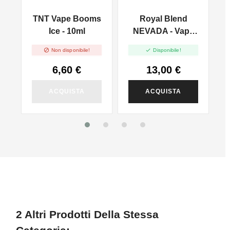
TNT Vape Booms
Royal Blend
Ice - 10ml
NEVADA - Vape
0
Shot 10ml


Non disponibile!
Disponibile!
6,60 €
13,00 €
ACQUISTA
ACQUISTA
2 Altri Prodotti Della Stessa