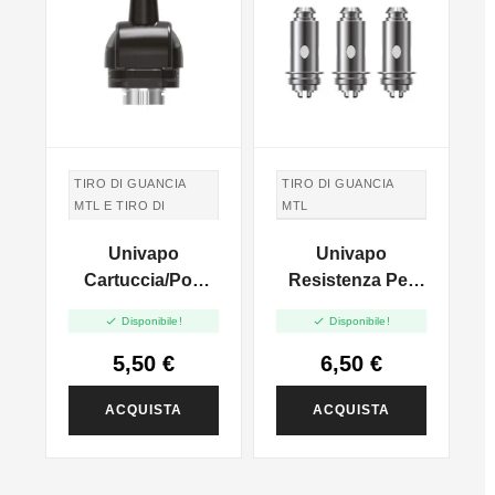
TIRO DI GUANCIA
TIRO DI GUANCIA
MTL E TIRO DI
MTL
POLMONI DTL
TIRO IN GUANCIA
Univapo
Univapo
TIRO IN GUANCIA
MTL
MTL E TIRO DI
Cartuccia/pod
Resistenza Per
POLMONI DTL
-
Per Unico - 4ml
Unico - 1.2ohm -


Disponibile!
Disponibile!
3pz
5,50 €
6,50 €
ACQUISTA
ACQUISTA