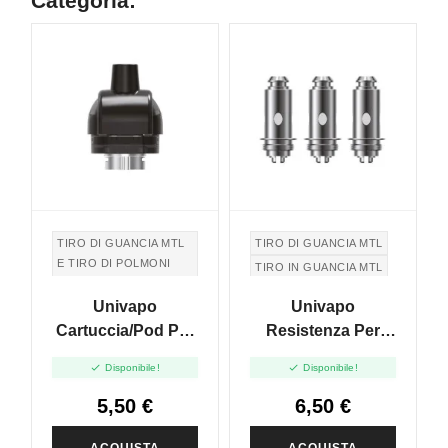
Categoria:
TIRO DI GUANCIA MTL
TIRO DI GUANCIA MTL
E TIRO DI POLMONI
TIRO IN GUANCIA MTL
DTL
Univapo
Univapo
TIRO IN GUANCIA MTL
E TIRO DI POLMONI
Cartuccia/pod Per
Resistenza Per
DTL
Unico - 4ml
Unico - 1.2ohm -


Disponibile!
Disponibile!
3pz
5,50 €
6,50 €