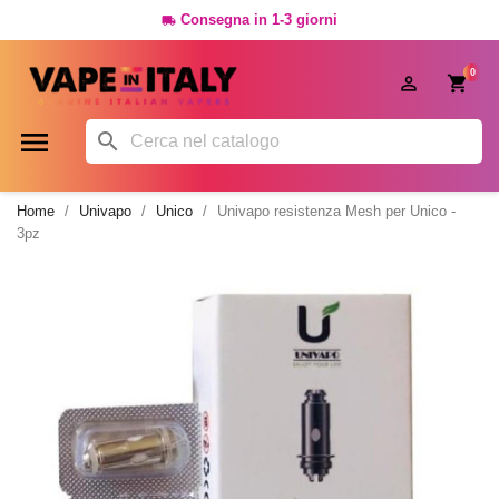
Consegna in 1-3 giorni

0




Home
Univapo
Unico
Univapo resistenza Mesh per Unico -
3pz