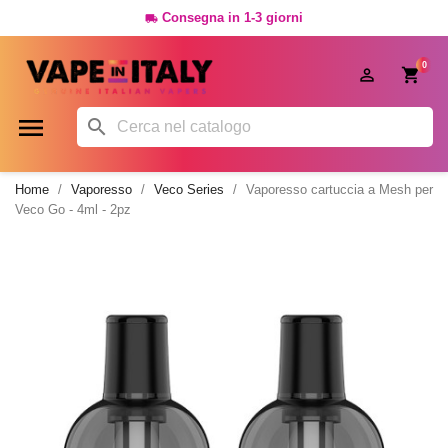
Consegna in 1-3 giorni

0




Home
Vaporesso
Veco Series
Vaporesso cartuccia a Mesh per
Veco Go - 4ml - 2pz