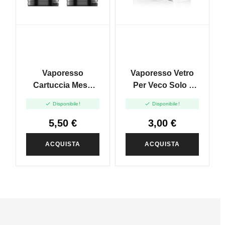
Vaporesso
Vaporesso Vetro
Cartuccia Mesh
Per Veco Solo -
Per Veco Go Mesh
2ml - 1pz


Disponibile!
Disponibile!
- 5ml - 2pcs -
0.6ohm
5,50 €
3,00 €
ACQUISTA
ACQUISTA