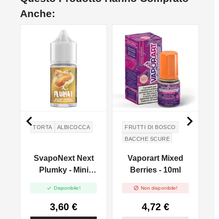
Anche:


TORTA
ALBICOCCA
FRUTTI DI BOSCO
BACCHE SCURE
DATK BERRIES
c
SvapoNext Next
Vaporart Mixed
BACCHE ROSSE
e
Plumky - Mini
Berries - 10ml
Shot 10+10


Disponibile!
Non disponibile!
3,60 €
4,72 €