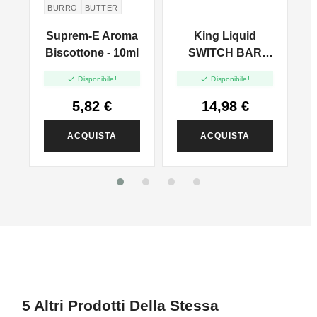
BURRO
BUTTER
a
Suprem-E Aroma
King Liquid
Biscottone - 10ml
SWITCH BAR
Mint Ice - Mix And


Disponibile!
Disponibile!
Vape - 20ml
5,82 €
14,98 €
ACQUISTA
ACQUISTA
5 Altri Prodotti Della Stessa