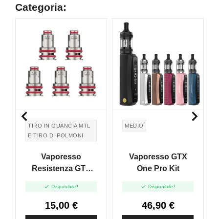
Categoria:


TIRO IN GUANCIA MTL
MEDIO
E TIRO DI POLMONI
DTL
Vaporesso
Vaporesso GTX
Resistenza GTX
One Pro Kit
Mesh Coil - 5pz


Disponibile!
Disponibile!
15,00 €
46,90 €