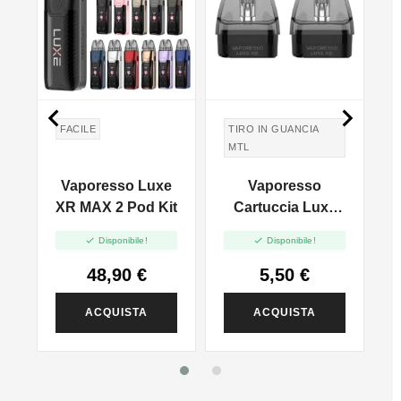


FACILE
TIRO IN GUANCIA
MTL
Vaporesso Luxe
Vaporesso
XR MAX 2 Pod Kit
Cartuccia Luxe
XR POD New -


Disponibile!
Disponibile!
MTL - Senza
 -
Resistenza - 5ml -
R
48,90 €
5,50 €
2pz
ACQUISTA
ACQUISTA