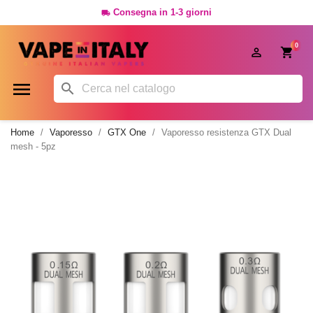
Consegna in 1-3 giorni

0




Home
Vaporesso
GTX One
Vaporesso resistenza GTX Dual
mesh - 5pz