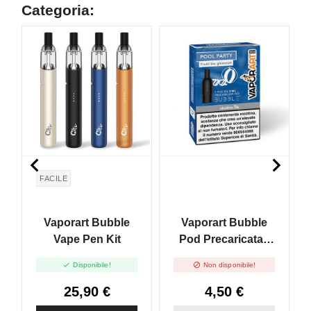
Categoria:
NON DISPONIBILE
N


FACILE
Vaporart Bubble
Vaporart Bubble
Vape Pen Kit
Pod Precaricata -
Pool Party


Disponibile!
Non disponibile!
25,90 €
4,50 €