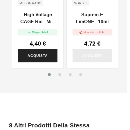
MELOGRANO
SORBET
T
POMEGRANATE
High Voltage
Suprem-E
t
CAGE Rio - Mini
LimONE - 10ml
Shot 10+20


Disponibile!
Non disponibile!
4,40 €
4,72 €
ACQUISTA
ACQUISTA
8 Altri Prodotti Della Stessa