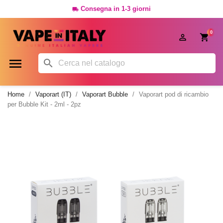
Consegna in 1-3 giorni

0




Home
Vaporart (IT)
Vaporart Bubble
Vaporart pod di ricambio
per Bubble Kit - 2ml - 2pz