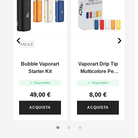


FACILE
e
Bubble Vaporart
Vaporart Drip Tip
Starter Kit
Multicolore Per
Bubble - 5pz


Disponibile!
Disponibile!
49,00 €
8,00 €
ACQUISTA
ACQUISTA