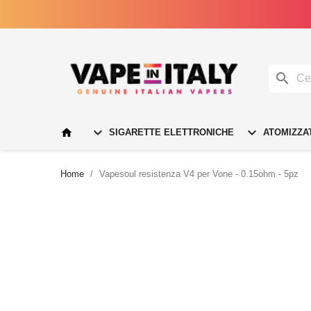




SIGARETTE ELETTRONICHE
ATOMIZZA
Home
Vapesoul resistenza V4 per Vone - 0.15ohm - 5pz