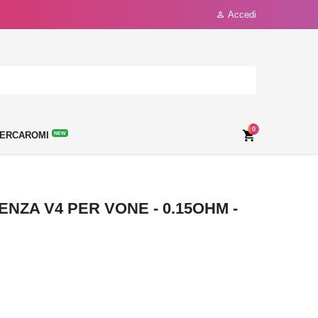
Accedi

0

ERCAROMI
NEW
NZA V4 PER VONE - 0.15OHM -