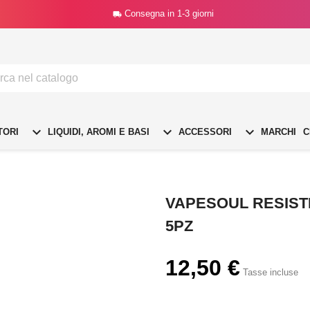
Consegna in 1-3 giorni




TORI
LIQUIDI, AROMI E BASI
ACCESSORI
MARCHI
C
VAPESOUL RESISTE
5PZ
12,50 €
Tasse incluse