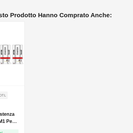
esto Prodotto Hanno Comprato Anche:
 DTL
stenza
M1 Per
hm - 5pz
e!