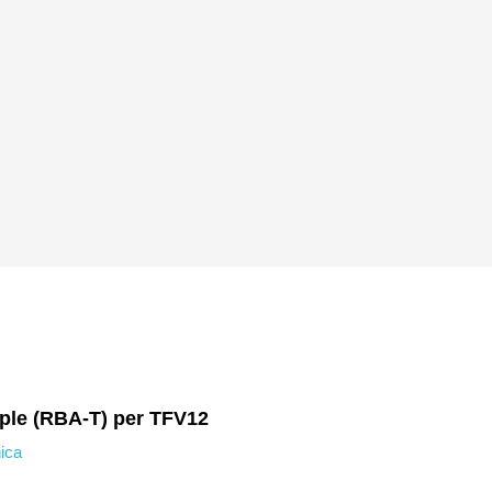
iple (RBA-T) per TFV12
nica