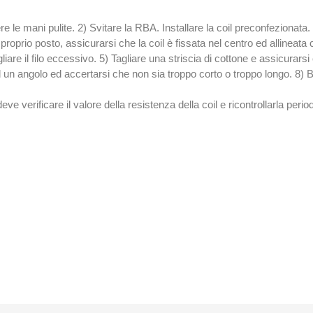
re le mani pulite. 2) Svitare la RBA. Installare la coil preconfezionata. 
 proprio posto, assicurarsi che la coil è fissata nel centro ed allineata c
are il filo eccessivo. 5) Tagliare una striscia di cottone e assicurarsi
ad un angolo ed accertarsi che non sia troppo corto o troppo longo. 8) B
i deve verificare il valore della resistenza della coil e ricontrollarla p