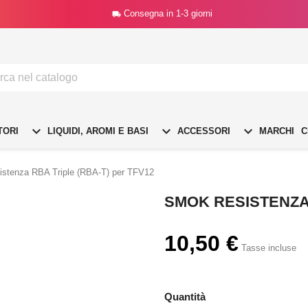
Consegna in 1-3 giorni




TORI
LIQUIDI, AROMI E BASI
ACCESSORI
MARCHI
C
istenza RBA Triple (RBA-T) per TFV12
SMOK RESISTENZA 
10,50 €
Tasse incluse
Quantità