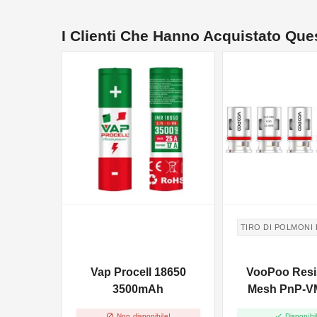
I Clienti Che Hanno Acquistato Qu
NON DISPONIBILE
TIRO DI POLMONI
Vap Procell 18650
VooPoo Resi
3500mAh
Mesh PnP-V
Vinci X - 0.3o


Non disponibile!
Disponibil