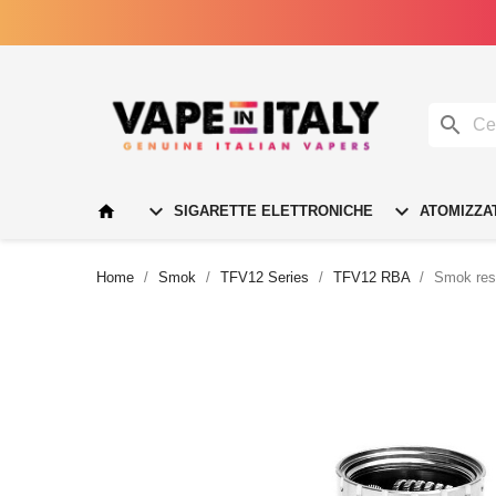




SIGARETTE ELETTRONICHE
ATOMIZZA
Home
Smok
TFV12 Series
TFV12 RBA
Smok res