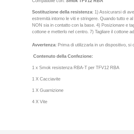
Compatibile con:
Smok TFV12 RBA
Sostituzione della resistenza
: 1) Assicurarsi di ave
estremità intorno le viti e stringere. Quando tutto e al
NON sia in contatto con la base. 4) Posizionare e tagli
cottone e metterlo nel centro. 7) Tagliare il cottone 
Avvertenza
: Prima di utilizzarla in un dispositivo, s
Contenuto della Confezione:
1 x Smok resistenza RBA-T per TFV12 RBA
1 X Cacciavite
1 X Guarnizione
4 X Vite