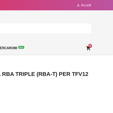
Accedi

0

ERCAROMI
NEW
RBA TRIPLE (RBA-T) PER TFV12