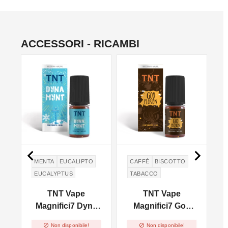
ACCESSORI - RICAMBI


MENTA
EUCALIPTO
CAFFÈ
BISCOTTO
EUCALYPTUS
TABACCO
y
TNT Vape
TNT Vape
Magnifici7 Dyna
Magnifici7 Goo
Mint - 10ml
Plosion - 10ml


Non disponibile!
Non disponibile!