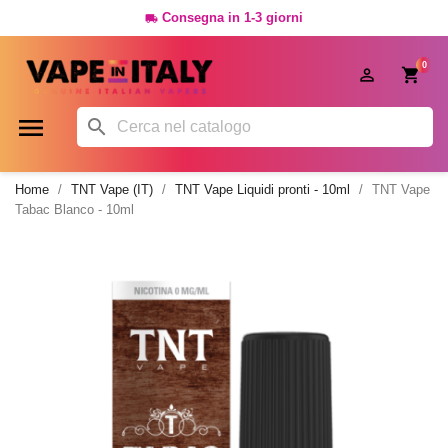
Consegna in 1-3 giorni

0




Home
TNT Vape (IT)
TNT Vape Liquidi pronti - 10ml
TNT Vape
Tabac Blanco - 10ml