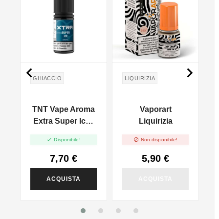


GHIACCIO
LIQUIRIZIA
e
TNT Vape Aroma
Vaporart
l
Extra Super Ice -
Liquirizia
10ml


Disponibile!
Non disponibile!
7,70 €
5,90 €
ACQUISTA
ACQUISTA