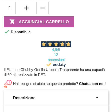

AGGIUNGI AL CARRELLO

Disponibile
4,9
/5
12
recensioni
Il Flacone Chubby Gorilla Unicorn Trasparente ha una capacià
di 60ml, realizzato in PET.
Hai bisogno di aiuto su questo prodotto?
Chatta con noi!

Descrizione