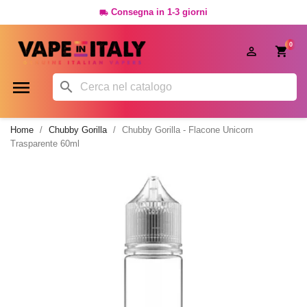
Consegna in 1-3 giorni

0




Home
Chubby Gorilla
Chubby Gorilla - Flacone Unicorn
Trasparente 60ml