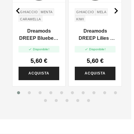


O
GHIACCIO
MENTA
GHIACCIO
MELA
CARAMELLA
KIWI
Dreamods
Dreamods
DREEP Bluebell -
DREEP Lilies -
r
Mini Shot 10+10
Mini Shot 10+10


Disponibile!
Disponibile!
5,60 €
5,60 €
ACQUISTA
ACQUISTA