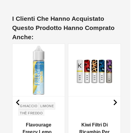
I Clienti Che Hanno Acquistato
Questo Prodotto Hanno Comprato
Anche:


GHIACCIO
LIMONE
THÈ FREDDO
Flavourage
Kiwi Filtri Di
-
Freezy Lemon
Ricambio Per