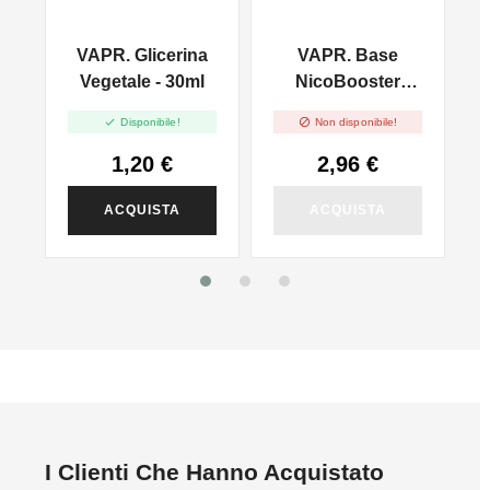
VAPR. Glicerina
VAPR. Base
l
Vegetale - 30ml
NicoBooster
50/50 - 10ml


Disponibile!
Non disponibile!
1,20 €
2,96 €
ACQUISTA
ACQUISTA
I Clienti Che Hanno Acquistato