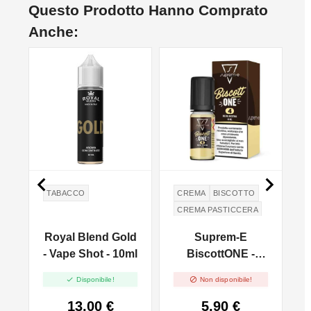
Questo Prodotto Hanno Comprato
Anche:


TABACCO
CREMA
BISCOTTO
CREMA PASTICCERA
e
Royal Blend Gold
Suprem-E
pe
- Vape Shot - 10ml
BiscottONE -
G
10ml


Disponibile!
Non disponibile!
13,00 €
5,90 €