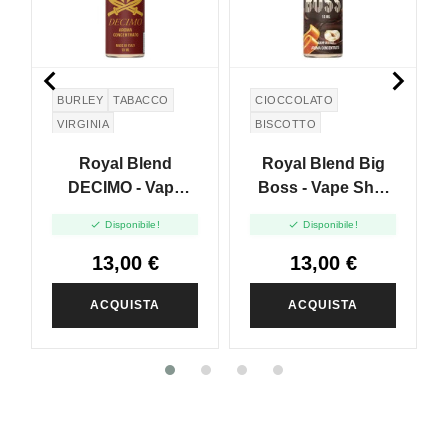


BURLEY
TABACCO
CIOCCOLATO
VIRGINIA
BISCOTTO
CARAMELLO
Royal Blend
Royal Blend Big
DECIMO - Vape
Boss - Vape Shot
Shot 10ml
10ml


Disponibile!
Disponibile!
13,00 €
13,00 €
ACQUISTA
ACQUISTA