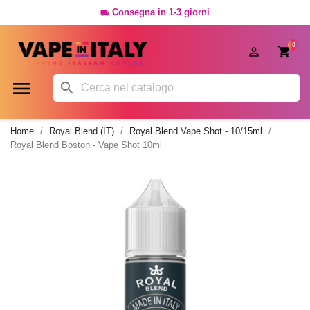
Consegna in 1-3 giorni

0




Home
Royal Blend (IT)
Royal Blend Vape Shot - 10/15ml
Royal Blend Boston - Vape Shot 10ml