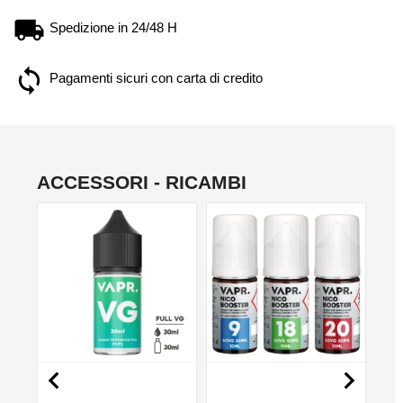
Spedizione in 24/48 H
Pagamenti sicuri con carta di credito
ACCESSORI - RICAMBI
NON DISPONIBILE
NO

