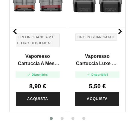


TIRO IN GUANCIA MTL
TIRO IN GUANCIA MTL
E TIRO DI POLMONI
DTL
Vaporesso
Vaporesso
TIRO DI GUANCIA MTL
E TIRO DI POLMONI
Cartuccia A Mesh
Cartuccia Luxe XR
DTL
Pod Per Luxe X -
POD New - MTL -


Disponibile!
Disponibile!
5ml - 2pz
Senza Resistenza -
5ml - 2pz
8,90 €
5,50 €
ACQUISTA
ACQUISTA