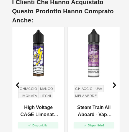
I Clienti Che Hanno Acquistato
Questo Prodotto Hanno Comprato
Anche:


GHIACCIO
MANGO
GHIACCIO
UVA
LIMONATA
LITCHI
MELA VERDE
GREEN APPLE
a
High Voltage
Steam Train All
-
CAGE Limonata
Aboard - Vape
Tropicale - Vape
Shot - 20ml


Disponibile!
Disponibile!
Shot 20ml