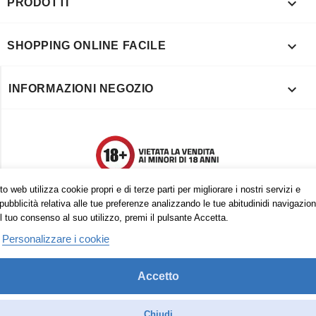

PRODOTTI

SHOPPING ONLINE FACILE

INFORMAZIONI NEGOZIO
o web utilizza cookie propri e di terze parti per migliorare i nostri servizi e
pubblicità relativa alle tue preferenze analizzando le tue abitudinidi navigazion
l tuo consenso al suo utilizzo, premi il pulsante Accetta.
Personalizzare i cookie
Accetto
Trovaci anche su:
Facebook
Pinterest
Instagram
Chiudi