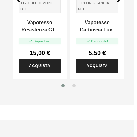
TIRO DI POLMONI
TIRO IN GUANCIA
DTL
MTL
Vaporesso
Vaporesso
Resistenza GTX
Cartuccia Luxe
Dual Mesh - 5pz
XR POD New -


Disponibile!
Disponibile!
MTL - Senza
 -
Resistenza - 5ml -
R
15,00 €
5,50 €
2pz
ACQUISTA
ACQUISTA