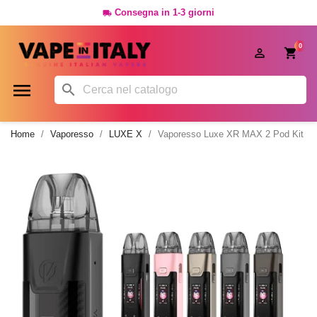
Consegna in 1-3 giorni

0




Home
Vaporesso
LUXE X
Vaporesso Luxe XR MAX 2 Pod Kit