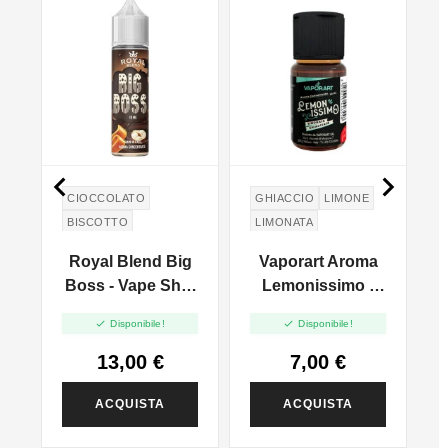


CIOCCOLATO
GHIACCIO
LIMONE
BISCOTTO
LIMONATA
CARAMELLO
Royal Blend Big
Vaporart Aroma
i
Boss - Vape Shot
Lemonissimo -
10ml
10ml


Disponibile!
Disponibile!
-
13,00 €
7,00 €
ACQUISTA
ACQUISTA