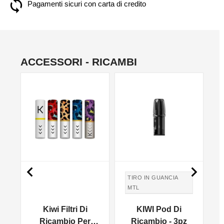
Pagamenti sicuri con carta di credito
ACCESSORI - RICAMBI
NO


TIRO IN GUANCIA
MTL
TIRO DI GUANCIA
Kiwi Filtri Di
KIWI Pod Di
MTL
z
Ricambio Per
Ricambio - 3pz