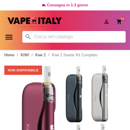
Consegna in 1-3 giorni

0




Home
KIWI
Kiwi 2
Kiwi 2 Starter Kit Completo
NON DISPONIBILE