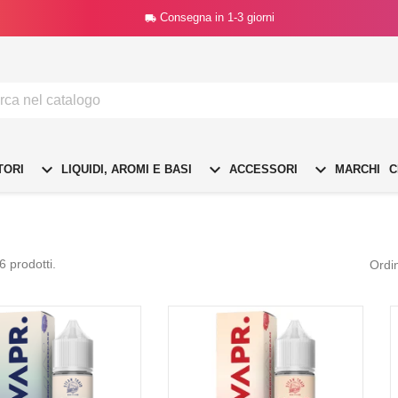
Consegna in 1-3 giorni




TORI
LIQUIDI, AROMI E BASI
ACCESSORI
MARCHI
C
6 prodotti.
Ordi