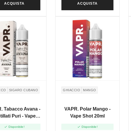
ACQUISTA
ACQUISTA
CCO
SIGARO CUBANO
GHIACCIO
MANGO
. Tabacco Avana -
VAPR. Polar Mango -
tillati Puri - Vape
Vape Shot 20ml
Shot 20ml


Disponibile!
Disponibile!