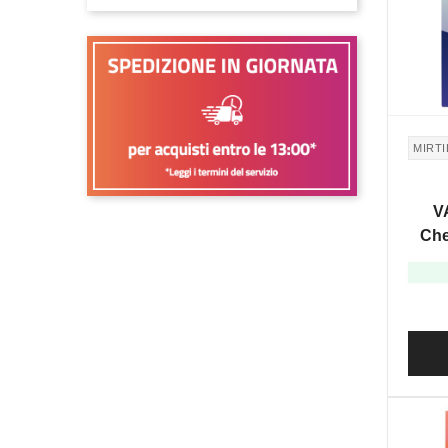
MIRTI
V
Che
Tra