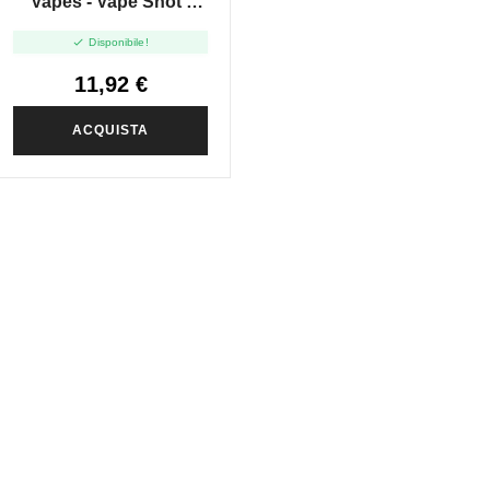
Vapes - Vape Shot -
20ml

Disponibile!
11,92 €
ACQUISTA