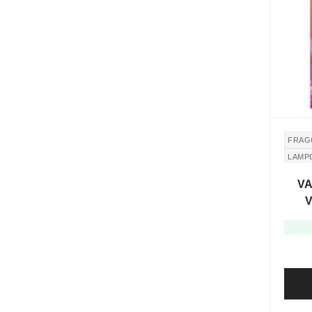
FRAG
LAMP
VA
V