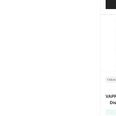
TABA
VAPR
Dis