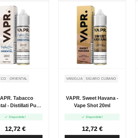
CCO
ORIENTAL
VANIGLIA
SIGARO CUBANO
APR. Tabacco
VAPR. Sweet Havana -
al - Distillati Puri -
Vape Shot 20ml
ape Shot 20ml


Disponibile!
Disponibile!
12,72 €
12,72 €