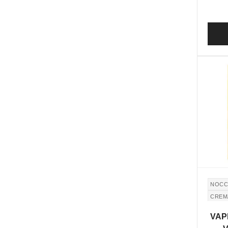
NOCC
CREM
ZUCC
VAPR