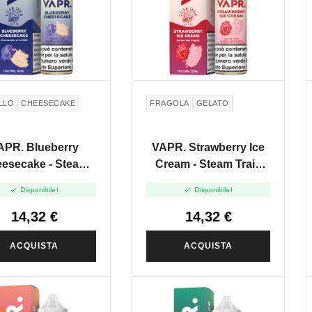
LLO
CHEESECAKE
FRAGOLA
GELATO
APR. Blueberry
VAPR. Strawberry Ice
esecake - Steam
Cream - Steam Train
in Edition - Vape
Edition - Vape Shot


Disponibile!
Disponibile!
Shot 20ml
20ml
14,32 €
14,32 €
ACQUISTA
ACQUISTA