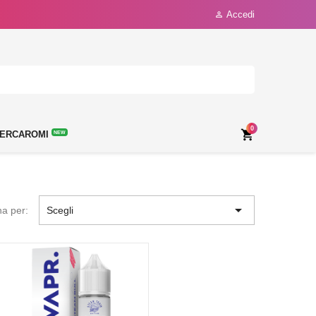
Accedi

0

ERCAROMI
NEW

na per:
Scegli