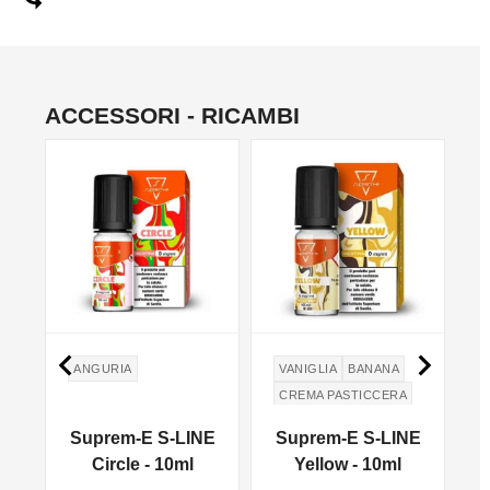
ACCESSORI - RICAMBI


ANGURIA
VANIGLIA
BANANA
CREMA PASTICCERA
E
Suprem-E S-LINE
Suprem-E S-LINE
Circle - 10ml
Yellow - 10ml