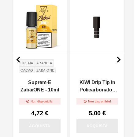
NON DISPONIBILE


CREMA
ARANCIA
CACAO
ZABAIONE
ZUCCHERO
a
Suprem-E
KIWI Drip Tip In
o
ZabaiONE - 10ml
Policarbonato -
1pz


Non disponibile!
Non disponibile!
z
4,72 €
5,00 €
ACQUISTA
ACQUISTA