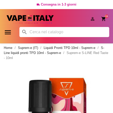
Consegna in 1-3 giorni

0




Home
Suprem-e (IT)
Liquidi Pronti TPD 10ml - Suprem-e
S-
Line liquidi pronti TPD 10ml - Suprem-e
Suprem-e S-LINE Red Taste
- 10ml