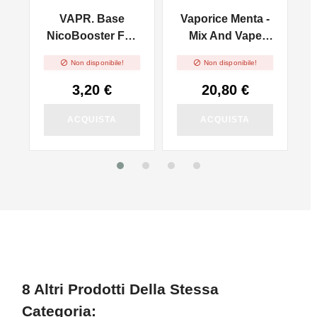
VAPR. Base
Vaporice Menta -
le
NicoBooster Full
Mix And Vape
PG - 10ml
30ml


Non disponibile!
Non disponibile!
3,20 €
20,80 €
ACQUISTA
ACQUISTA
8 Altri Prodotti Della Stessa
Categoria: