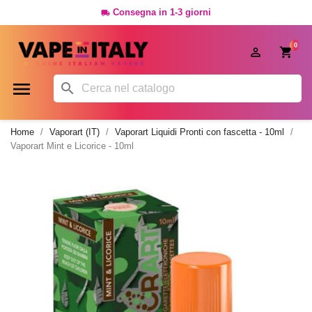
Consegna in 1-3 giorni

0




Home
Vaporart (IT)
Vaporart Liquidi Pronti con fascetta - 10ml
Vaporart Mint e Licorice - 10ml