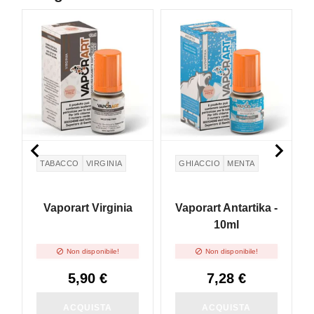
NON DISPONIBILE


TABACCO
VIRGINIA
GHIACCIO
MENTA
Vaporart Virginia
Vaporart Antartika -
10ml


Non disponibile!
Non disponibile!
5,90 €
7,28 €
ACQUISTA
ACQUISTA