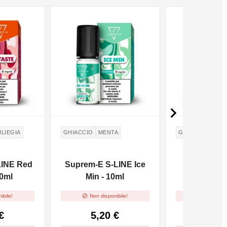

ILIEGIA
GHIACCIO
MENTA
GHIACCIO
ANA
LINE Red
Suprem-E S-LINE Ice
Suprem-E 
10ml
Min - 10ml
Caribe -


ibile!
Non disponibile!
Non dispo
€
5,20 €
5,20