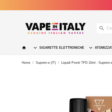




SIGARETTE ELETTRONICHE
ATOMIZZA
Home
Suprem-e (IT)
Liquidi Pronti TPD 10ml - Suprem-