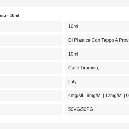
ysu - 10ml
10ml
Di Plastica Con Tappo A Pro
10ml
Caffè,Tiramisù,
Italy
4mg/ml | 8mg/ml | 12mg/ml | 
50VG/50PG