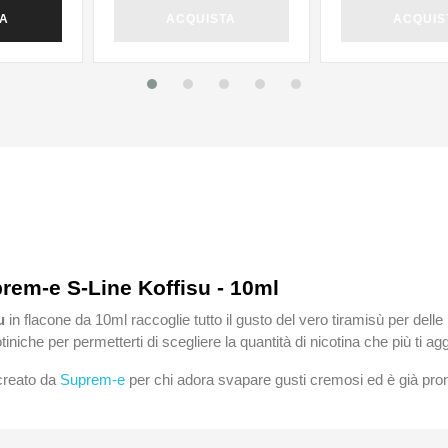
TA
ACQUISTA
ACQUIS
prem-e S-Line Koffisu - 10ml
u
in flacone da 10ml raccoglie tutto il gusto del vero tiramisù per de
icotiniche per permetterti di scegliere la quantità di nicotina che più 
creato da
Suprem-e
per chi adora svapare gusti cremosi ed è già pron