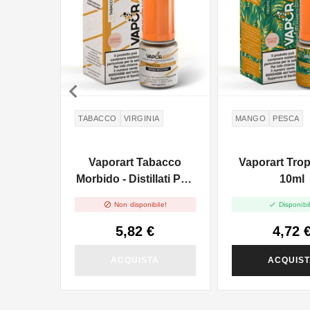

TABACCO
VIRGINIA
MANGO
PESCA
Vaporart Tabacco
Vaporart Trop
Morbido - Distillati Puri
10ml
- 10ml


Non disponibile!
Disponibil
5,82 €
4,72 
ACQUISTA
ACQUIS