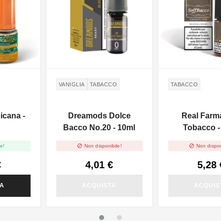
VANIGLIA
TABACCO
TABACCO
icana -
Dreamods Dolce
Real Farm
Bacco No.20 - 10ml
Tobacco -


e!
Non disponibile!
Non dispon
€
4,01 €
5,28 
TA
ACQUISTA
ACQUIS