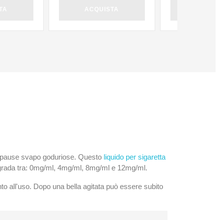
TA
ACQUISTA
ACQUI
lle pause svapo goduriose. Questo
liquido per sigaretta
ti aggrada tra: 0mg/ml, 4mg/ml, 8mg/ml e 12mg/ml.
to all'uso. Dopo una bella agitata può essere subito