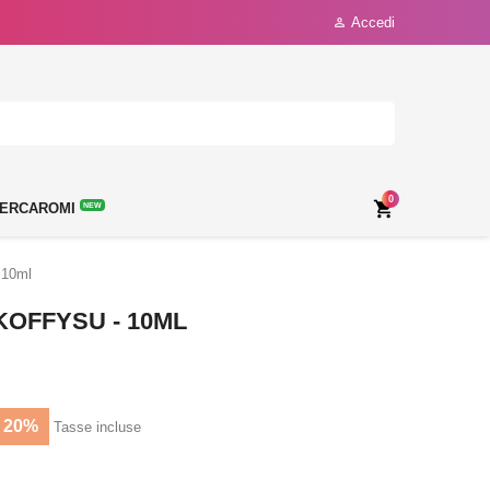
Accedi

0

ERCAROMI
NEW
 10ml
KOFFYSU - 10ML
 20%
Tasse incluse