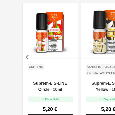

ANGURIA
VANIGLIA
BANAN
CREMA PASTICCE
Suprem-E S-LINE
Suprem-E S
Circle - 10ml
Yellow - 


Disponibile!
Disponibil
5,20 €
5,20 