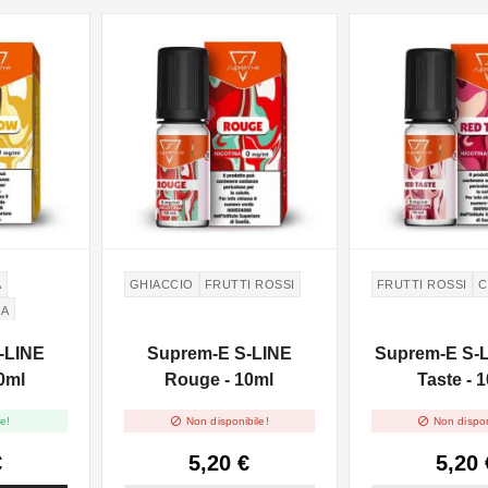
A
GHIACCIO
FRUTTI ROSSI
FRUTTI ROSSI
C
RA
-LINE
Suprem-E S-LINE
Suprem-E S-
10ml
Rouge - 10ml
Taste - 


e!
Non disponibile!
Non dispon
€
5,20 €
5,20 