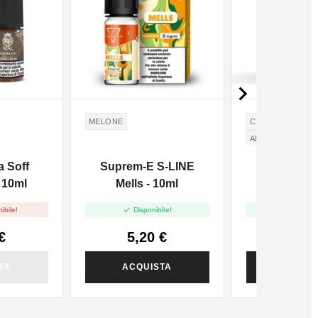

MELONE
CIOCCOLATO
C
ARACHIDI
PEA
a Soff
Suprem-E S-LINE
Vaporart
 10ml
Mells - 10ml
SnickErino


ibile!
Disponibile!
Disponi
€
5,20 €
6,32
TA
ACQUISTA
ACQUI