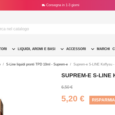
Consegna in 1-3 giorni




TORI
LIQUIDI, AROMI E BASI
ACCESSORI
MARCHI
C
e
S-Line liquidi pronti TPD 10ml - Suprem-e
Suprem-e S-LINE Koffysu -
SUPREM-E S-LINE 
6,50 €
5,20 €
RISPARMIA