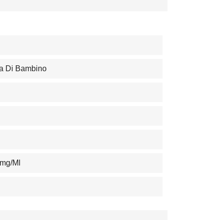
va Di Bambino
0mg/ml