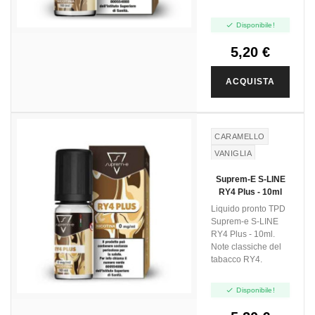

Disponibile!
5,20 €
ACQUISTA
CARAMELLO
VANIGLIA
TABACCO
RY4
Suprem-E S-LINE
RY4 Plus - 10ml
Liquido pronto TPD
Suprem-e S-LINE
RY4 Plus - 10ml.
Note classiche del
tabacco RY4.

Disponibile!