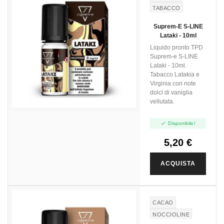
TABACCO
LATAKIA
Suprem-E S-LINE
VIRGINIA
Lataki - 10ml
Liquido pronto TPD
Suprem-e S-LINE
Lataki - 10ml.
Tabacco Latakia e
Virginia con note
dolci di vaniglia
vellutata.

Disponibile!
5,20 €
ACQUISTA
CACAO
NOCCIOLINE