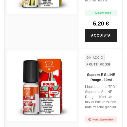
ricorda l'estate.

Disponibile!
5,20 €
ACQUISTA
GHIACCIO
FRUTTI ROSSI
Suprem-E S-LINE
Rouge - 10ml
Liquido pronto TPD
Suprem-e S-LINE
Rouge - 10ml. Un
mix di frutti rossi con
note fresche glaciali.

Non disponibile!