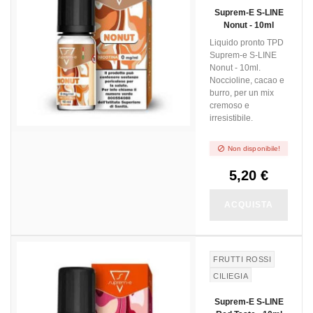
BURRO
BUTTER
Suprem-E S-LINE
Nonut - 10ml
Liquido pronto TPD
Suprem-e S-LINE
Nonut - 10ml.
Noccioline, cacao e
burro, per un mix
cremoso e
irresistibile.

Non disponibile!
5,20 €
ACQUISTA
FRUTTI ROSSI
CILIEGIA
Suprem-E S-LINE