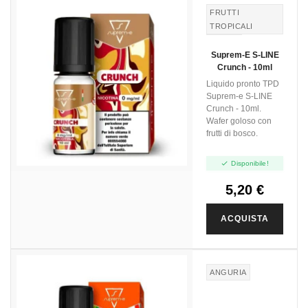
FRUTTI
TROPICALI
WAFER
Suprem-E S-LINE
Crunch - 10ml
Liquido pronto TPD
Suprem-e S-LINE
Crunch - 10ml.
Wafer goloso con
frutti di bosco.

Disponibile!
5,20 €
ACQUISTA
ANGURIA