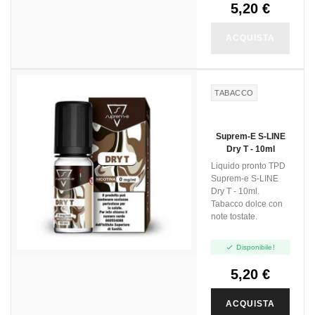
5,20 €
ACQUISTA
TABACCO
Suprem-E S-LINE
Dry T - 10ml
Liquido pronto TPD
Suprem-e S-LINE
Dry T - 10ml.
Tabacco dolce con
note tostate.

Disponibile!
5,20 €
ACQUISTA