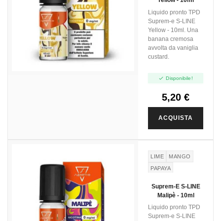
Yellow - 10ml
Liquido pronto TPD
Suprem-e S-LINE
Yellow - 10ml. Una
banana cremosa
avvolta da vaniglia
custard.

Disponibile!
5,20 €
ACQUISTA
LIME
MANGO
PAPAYA
Suprem-E S-LINE
Malipè - 10ml
Liquido pronto TPD
Suprem-e S-LINE