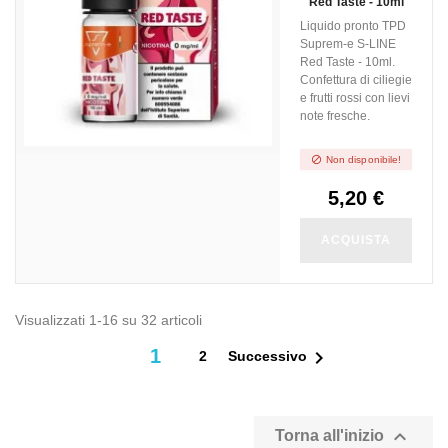
Red Taste - 10ml
Liquido pronto TPD
Suprem-e S-LINE
Red Taste - 10ml.
Confettura di ciliegie
e frutti rossi con lievi
note fresche.

Non disponibile!
5,20 €
ACQUISTA
Visualizzati 1-16 su 32 articoli
1

2
Successivo

Torna all'inizio