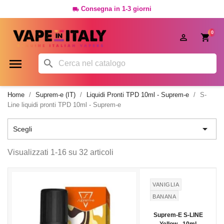
Consegna in 1-3 giorni

0




Home
Suprem-e (IT)
Liquidi Pronti TPD 10ml - Suprem-e
S-
Line liquidi pronti TPD 10ml - Suprem-e

Scegli
Visualizzati 1-16 su 32 articoli
VANIGLIA
BANANA
CREMA
Suprem-E S-LINE
PASTICCERA