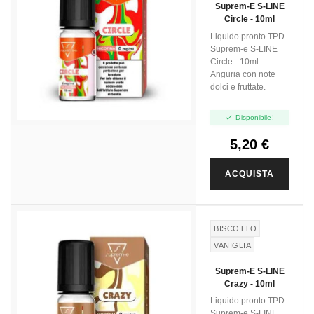
Suprem-E S-LINE
Circle - 10ml
Liquido pronto TPD
Suprem-e S-LINE
Circle - 10ml.
Anguria con note
dolci e fruttate.

Disponibile!
5,20 €
ACQUISTA
BISCOTTO
VANIGLIA
CREMA AL
Suprem-E S-LINE
BURRO
Crazy - 10ml
Liquido pronto TPD
Suprem-e S-LINE