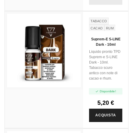
TABACCO
CACAO
RUM
Suprem-E S-LINE
Dark - 10ml
Liquido pronto TPD
Suprem-e S-LINE
Dark - 10ml.
Tabacco scuro
antico con note di
cacao e rhum.

Disponibile!
5,20 €
ACQUISTA