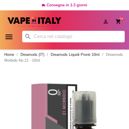
Consegna in 1-3 giorni

0




Home
Dreamods (IT)
Dreamods Liquidi Pronti 10ml
Dreamods
Morbido No.21 - 10ml