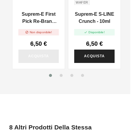
WAFER
E
Suprem-E First
Suprem-E S-LINE
Pick Re-Brand
Crunch - 10ml
Icon - 10ml
N


Non disponibile!
Disponibile!
6,50 €
6,50 €
ACQUISTA
ACQUISTA
8 Altri Prodotti Della Stessa