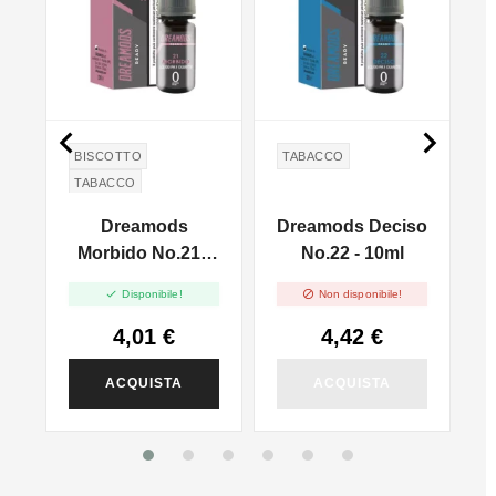


BISCOTTO
TABACCO
TABACCO
i
Dreamods
Dreamods Deciso
Morbido No.21 -
No.22 - 10ml
10ml


Disponibile!
Non disponibile!
4,01 €
4,42 €
ACQUISTA
ACQUISTA