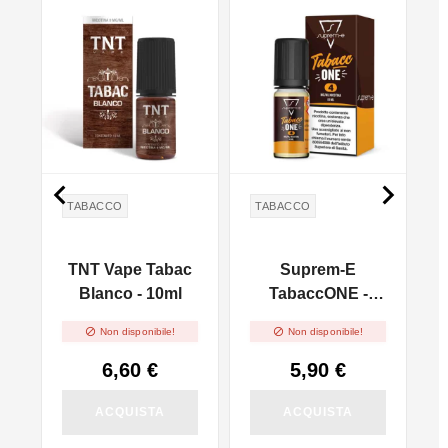


TABACCO
TABACCO
E
TNT Vape Tabac
Suprem-E
Blanco - 10ml
TabaccONE -
10ml


Non disponibile!
Non disponibile!
6,60 €
5,90 €
ACQUISTA
ACQUISTA