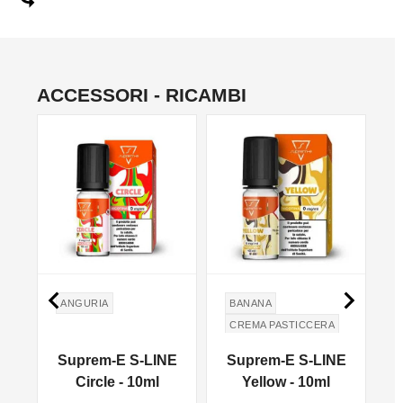
ACCESSORI - RICAMBI


ANGURIA
BANANA
CREMA PASTICCERA
VANIGLIA
E
Suprem-E S-LINE
Suprem-E S-LINE
Circle - 10ml
Yellow - 10ml