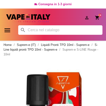
Consegna in 1-3 giorni

0




Home
Suprem-e (IT)
Liquidi Pronti TPD 10ml - Suprem-e
S-
Line liquidi pronti TPD 10ml - Suprem-e
Suprem-e S-LINE Rouge -
10ml