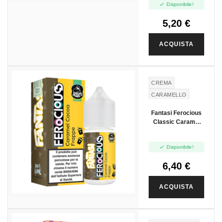

Disponibile!
5,20 €
ACQUISTA
CREMA
CARAMELLO
CACAO
FRAPPÈ
Fantasi Ferocious
Classic Caramel
Cocoa Frappe -
Mini Shot 10+10

Disponibile!
6,40 €
ACQUISTA