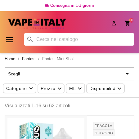
Consegna in 1-3 giorni

0




Home
Fantasi
Fantasi Mini Shot

Scegli




Categorie
Prezzo
ML
Disponibilità
Visualizzati 1-16 su 62 articoli
FRAGOLA
GHIACCIO