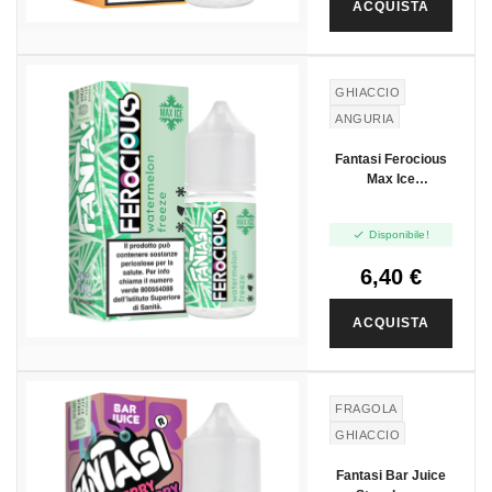
ACQUISTA
GHIACCIO
ANGURIA
Fantasi Ferocious
Max Ice
Watermelon Freeze
- Mini Shot 10+10

Disponibile!
6,40 €
ACQUISTA
FRAGOLA
GHIACCIO
CILIEGIA
Fantasi Bar Juice
LAMPONE