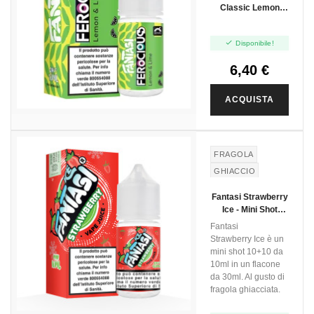
Classic Lemon
Lime - Mini Shot
10+10

Disponibile!
6,40 €
ACQUISTA
FRAGOLA
GHIACCIO
Fantasi Strawberry
Ice - Mini Shot
10+10
Fantasi
Strawberry Ice è un
mini shot 10+10 da
10ml in un flacone
da 30ml. Al gusto di
fragola ghiacciata.