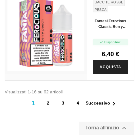
BACCHE ROSSE
PESCA
CARAMELLA
Fantasi Ferocious
Classic Berry
Peach - Mini Shot
10+10

Disponibile!
6,40 €
ACQUISTA
Visualizzati 1-16 su 62 articoli
1

2
3
4
Successivo

Torna all'inizio