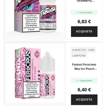
Strawberry
Raspberry Cherry
Ice - Mini Shot

Disponibile!
10+10
6,83 €
ACQUISTA
GHIACCIO
KIWI
LAMPONE
PESCA
Fantasi Ferocious
Max Ice Peach
Raspberry Kiwi
Freeze - Mini Shot

Disponibile!
10+10
6,40 €
ACQUISTA