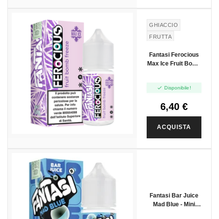
GHIACCIO
FRUTTA
Fantasi Ferocious
Max Ice Fruit Bomb
Freeze - Mini Shot
10+10

Disponibile!
6,40 €
ACQUISTA
Fantasi Bar Juice
Mad Blue - Mini
Shot 10+10