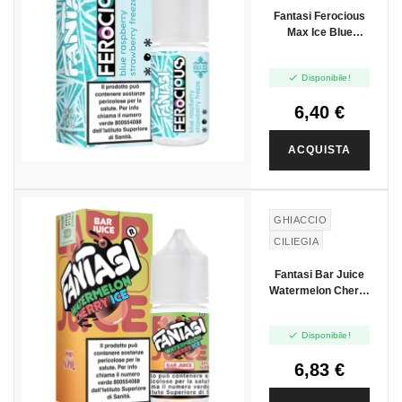
MIRTILLO
Fantasi Ferocious
Max Ice Blue
Raspberry
Strawberry Freeze

Disponibile!
- Mini Shot 10+10
6,40 €
ACQUISTA
GHIACCIO
CILIEGIA
ANGURIA
Fantasi Bar Juice
Watermelon Cherry
Ice - Mini Shot
10+10

Disponibile!
6,83 €