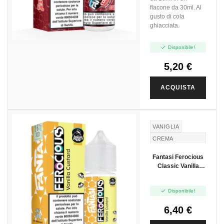
flacone da 30ml. Al
gusto di cola
ghiacciata.

Disponibile!
5,20 €
ACQUISTA
VANIGLIA
CREMA
PASTICCERA
Fantasi Ferocious
Classic Vanilla
Custard - Mini Shot
10+10

Disponibile!
6,40 €