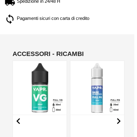
Spedizione in 24/48 H
Pagamenti sicuri con carta di credito
ACCESSORI - RICAMBI
NO

