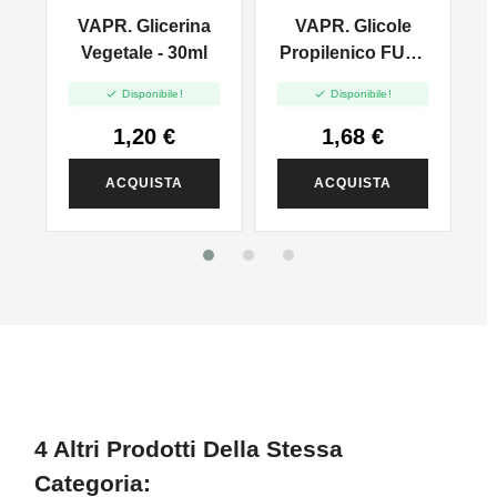
VAPR. Glicerina
VAPR. Glicole
l
Vegetale - 30ml
Propilenico FULL
PG - 35ml In 60ml


Disponibile!
Disponibile!
1,20 €
1,68 €
ACQUISTA
ACQUISTA
4 Altri Prodotti Della Stessa
Categoria: