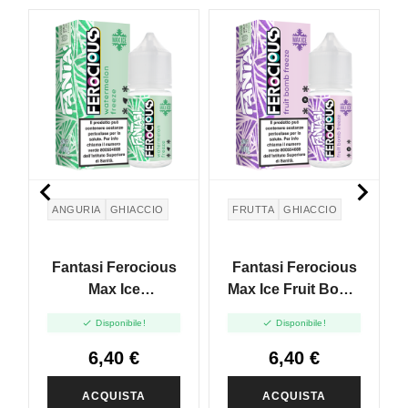


ANGURIA
GHIACCIO
FRUTTA
GHIACCIO
Fantasi Ferocious
Fantasi Ferocious
Max Ice
Max Ice Fruit Bomb
Watermelon Freeze
Freeze - Mini Shot


Disponibile!
Disponibile!
- Mini Shot 10+10
10+10
6,40 €
6,40 €
ACQUISTA
ACQUISTA