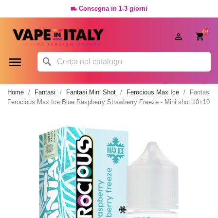
Consegna in 1-3 giorni

0




Home
Fantasi
Fantasi Mini Shot
Ferocious Max Ice
Fantasi
Ferocious Max Ice Blue Raspberry Strawberry Freeze - Mini shot 10+10