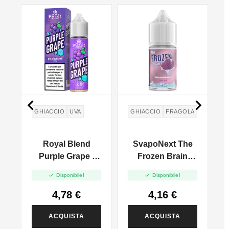


GHIACCIO
UVA
GHIACCIO
FRAGOLA
X
Royal Blend
SvapoNext The
i
Purple Grape -
Frozen Brain
Vape Shot 10ml
Strawberry -


Disponibile!
Disponibile!
Aroma Mini 10ml
4,78 €
4,16 €
ACQUISTA
ACQUISTA