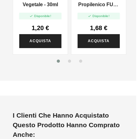
l
Vegetale - 30ml
Propilenico FULL
PG - 35ml In 60ml


Disponibile!
Disponibile!
1,20 €
1,68 €
ACQUISTA
ACQUISTA
I Clienti Che Hanno Acquistato
Questo Prodotto Hanno Comprato
Anche: