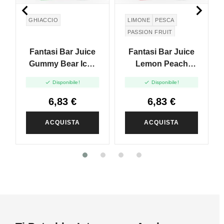


GHIACCIO
LIMONE
PESCA
PASSION FRUIT
Fantasi Bar Juice
Fantasi Bar Juice
Gummy Bear Ice -
Lemon Peach
Mini Shot 10+10
Passion Fruit - Mini


Disponibile!
Disponibile!
Shot 10+10
6,83 €
6,83 €
ACQUISTA
ACQUISTA